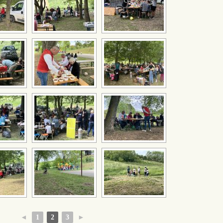
◄
1
2
3
►