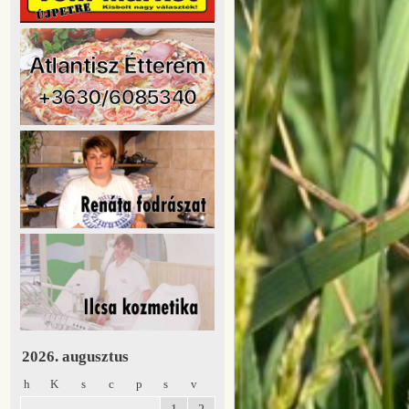
2026. augusztus
h
K
s
c
p
s
v