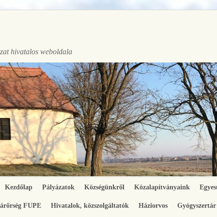
at hivatalos weboldala
Kezdőlap
Pályázatok
Községünkről
Közalapítványaink
Egyes
gárőrség FUPE
Hivatalok, közszolgáltatók
Háziorvos
Gyógyszertár