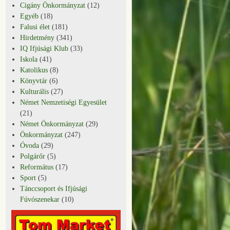
Cigány Önkormányzat
(12)
Egyéb
(18)
Falusi élet
(181)
Hirdetmény
(341)
IQ Ifjúsági Klub
(33)
Iskola
(41)
Katolikus
(8)
Könyvtár
(6)
Kulturális
(27)
Német Nemzetiségi Egyesület
(21)
Német Önkormányzat
(29)
Önkormányzat
(247)
Óvoda
(29)
Polgárőr
(5)
Református
(17)
Sport
(5)
Tánccsoport és Ifjúsági
Fúvószenekar
(10)