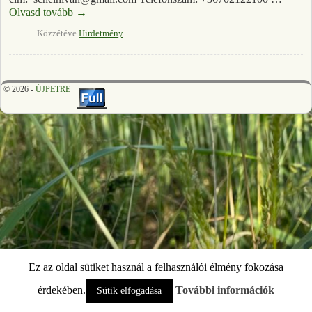
Olvasd tovább
→
Közzétéve
Hirdetmény
© 2026 -
ÚJPETRE
Ez az oldal sütiket használ a felhasználói élmény fokozása
érdekében.
További információk
Sütik elfogadása