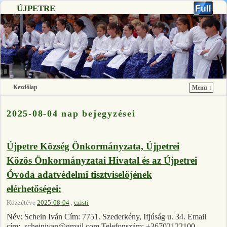
ÚJPETRE
Kezdőlap
Menü ↓
Ugrás a főtartalomra
Ugrás a másodlagos tartalomra
2025-08-04 nap bejegyzései
Újpetre Község Önkormányzata, Újpetrei
Közös Önkormányzatai Hivatal és az Újpetrei
Óvoda adatvédelmi tisztviselőjének
elérhetőségei:
Közzétéve
2025-08-04
,
czisti
Név: Schein Iván Cím: 7751. Szederkény, Ifjúság u. 34. Email
cím: scheinivan@gmail.com Telefonszám: +36702122100 …