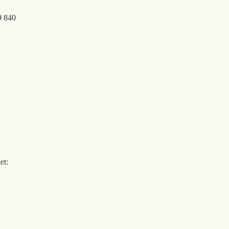
9 840
et: