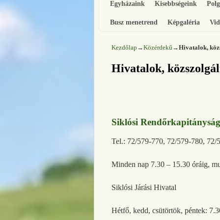
Egyházaink
Kisebbségeink
Pol
Busz menetrend
Képgaléria
Vid
Kezdőlap
→
Közérdekű
→
Hivatalok, köz
Hivatalok, közszolgál
Siklósi Rendőrkapitányság
Tel.: 72/579-770, 72/579-780, 72/
Minden nap 7.30 – 15.30 óráig, mu
Siklósi Járási Hiva
Hétfő, kedd, csütörtök, péntek