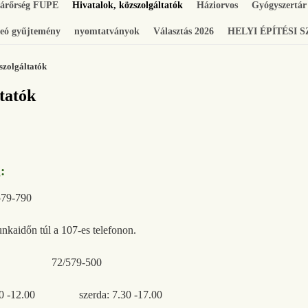
gárőrség FUPE
Hivatalok, közszolgáltatók
Háziorvos
Gyógyszertár
eó gyűjtemény
nyomtatványok
Választás 2026
HELYI ÉPÍTÉSI 
szolgáltatók
tatók
:
579-790
nkaidőn túl a 107-es telefonon.
tal 72/579-500
: 7.30 -12.00 szerda: 7.30 -17.00