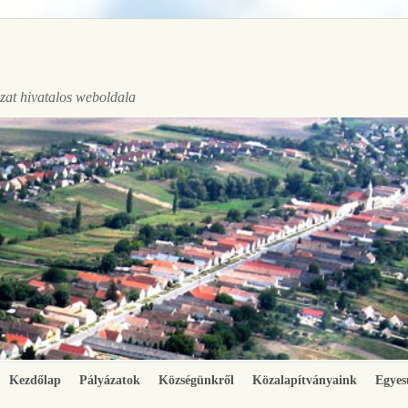
at hivatalos weboldala
Kezdőlap
Pályázatok
Községünkről
Közalapítványaink
Egyes