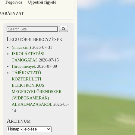
Fogorvos
Újpetrei figyelő
SZABÁLYZAT
Legutóbbi bejegyzések
(nincs cím)
2026-07-31
ISKOLÁZTATÁSI
TÁMOGATÁS
2026-07-15
Hirdetmények
2026-07-09
TÁJÉKOZTATÓ
KÖZTERÜLETI
ELEKTRONIKUS
MEGFIGYELÖRENDSZER
(VIDEOKAMERÁK)
ALKALMAZÁSÁRÓL
2026-05-
14
Archívum