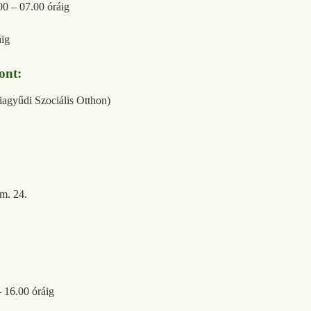
00 – 07.00 óráig
áig
ont:
riagyűdi Szociális Otthon)
em. 24.
– 16.00 óráig