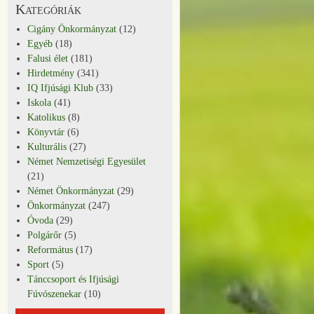
Kategóriák
Cigány Önkormányzat
(12)
Egyéb
(18)
Falusi élet
(181)
Hirdetmény
(341)
IQ Ifjúsági Klub
(33)
Iskola
(41)
Katolikus
(8)
Könyvtár
(6)
Kulturális
(27)
Német Nemzetiségi Egyesület
(21)
Német Önkormányzat
(29)
Önkormányzat
(247)
Óvoda
(29)
Polgárőr
(5)
Református
(17)
Sport
(5)
Tánccsoport és Ifjúsági
Fúvószenekar
(10)