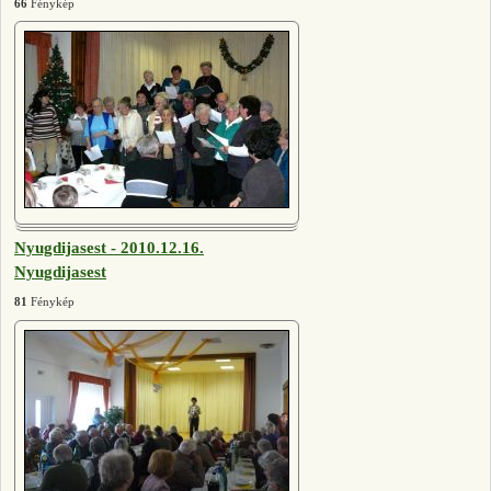
66
Fénykép
Nyugdijasest - 2010.12.16.
Nyugdijasest
81
Fénykép