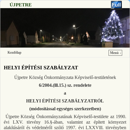
ÚJPETRE
Kezdőlap
Menü ↓
Ugrás a főtartalomra
Ugrás a másodlagos tartalomra
HELYI ÉPÍTÉSI SZABÁLYZAT
Újpetre Község Önkormányzata Képviselő-testületének
6/2004.(lll.15.) sz. rendelete
a
HELYI ÉPÍTÉSI SZABÁLYZATRÓL
(módosítással egységes szerkezetben)
Újpetre Község Önkormányzatának Képviselő-testülete az 1990.
évi LXV. törvény 16.§-ában, valamint az épített környezet
alakításáról és védelméről szóló 1997. évi LXXVlll. törvényben