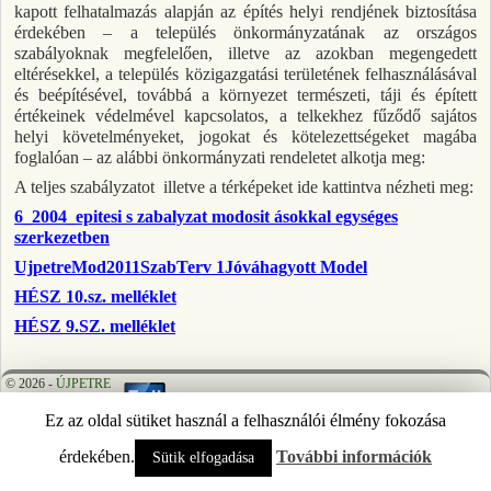
kapott felhatalmazás alapján az építés helyi rendjének biztosítása
érdekében – a település önkormányzatának az országos
szabályoknak megfelelően, illetve az azokban megengedett
eltérésekkel, a település közigazgatási területének felhasználásával
és beépítésével, továbbá a környezet természeti, táji és épített
értékeinek védelmével kapcsolatos, a telkekhez fűződő sajátos
helyi követelményeket, jogokat és kötelezettségeket magába
foglalóan – az alábbi önkormányzati rendeletet alkotja meg:
A teljes szabályzatot illetve a térképeket ide kattintva nézheti meg:
6_2004_epitesi s zabalyzat modosit ásokkal egységes
szerkezetben
UjpetreMod2011SzabTerv 1Jóváhagyott Model
HÉSZ 10.sz. melléklet
HÉSZ 9.SZ. melléklet
© 2026 -
ÚJPETRE
Ez az oldal sütiket használ a felhasználói élmény fokozása
érdekében.
További információk
Sütik elfogadása