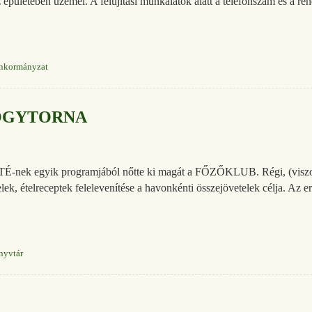
áz épületében üzemel. A felújítási munkálatok alatt a telefonszám és
nkormányzat
ÓGYTORNA
nek egyik programjából nőtte ki magát a FŐZŐKLUB. Régi, (viszon
lek, ételreceptek felelevenítése a havonkénti összejövetelek célja. Az ere
nyvtár