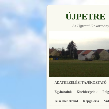
ÚJPETRE
Az Újpetrei Önkormányz
Ugrás a főtartalomra
Ugrás a másodlagos tartalomra
ADATKEZELÉSI TÁJÉKOZTATÓ
Egyházaink
Kisebbségeink
Pol
Busz menetrend
Képgaléria
Vid