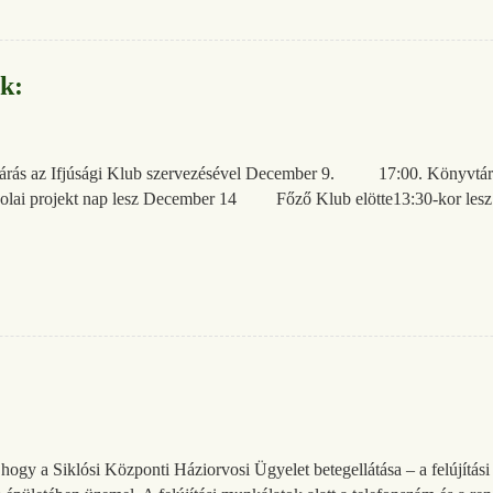
k:
s az Ifjúsági Klub szervezésével December 9. 17:00. KönyvtárMo
i projekt nap lesz December 14 Főző Klub elötte13:30-kor lesz M
 hogy a Siklósi Központi Háziorvosi Ügyelet betegellátása – a felújítás