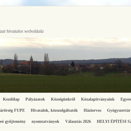
at hivatalos weboldala
Kezdőlap
Pályázatok
Községünkről
Közalapítványaink
Egyes
gárőrség FUPE
Hivatalok, közszolgáltatók
Háziorvos
Gyógyszertár
eó gyűjtemény
nyomtatványok
Választás 2026
HELYI ÉPÍTÉSI 