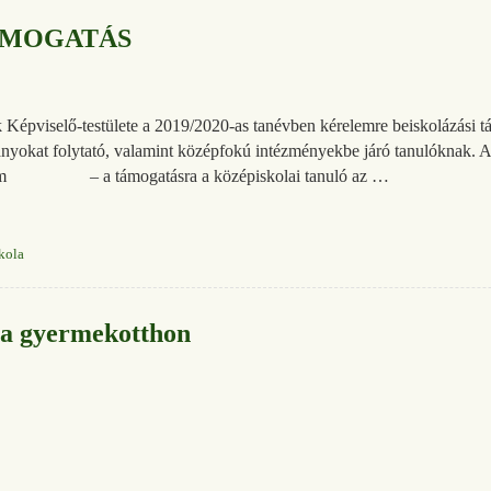
ÁMOGATÁS
épviselő-testülete a 2019/2020-as tanévben kérelemre beiskolázási tám
ányokat folytató, valamint középfokú intézményekbe járó tanulóknak. A 
– a támogatásra a középiskolai tanuló az …
kola
 a gyermekotthon