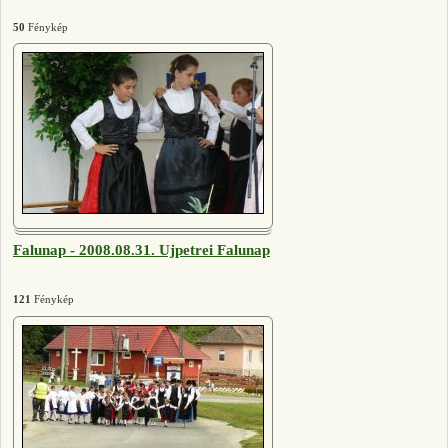
50
Fénykép
Falunap - 2008.08.31. Ujpetrei Falunap
121
Fénykép