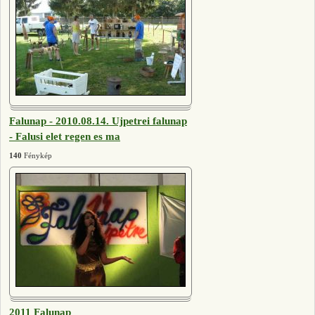
Falunap - 2010.08.14. Ujpetrei falunap
- Falusi elet regen es ma
140
Fénykép
2011 Falunap