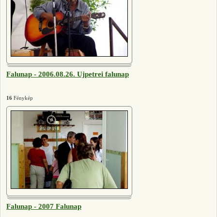
Falunap - 2006.08.26. Ujpetrei falunap
16
Fénykép
Falunap - 2007 Falunap