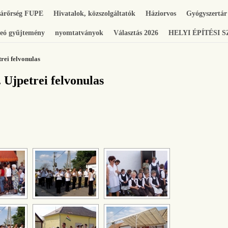
gárőrség FUPE
Hivatalok, közszolgáltatók
Háziorvos
Gyógyszertár
eó gyűjtemény
nyomtatványok
Választás 2026
HELYI ÉPÍTÉSI 
rei felvonulas
 Ujpetrei felvonulas
[SHOW SLIDESHOW]