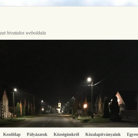
at hivatalos weboldala
Kezdőlap
Pályázatok
Községünkről
Közalapítványaink
Egyes