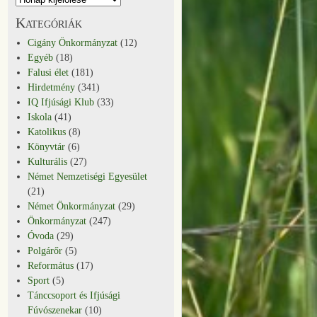
Kategóriák
Cigány Önkormányzat
(12)
Egyéb
(18)
Falusi élet
(181)
Hirdetmény
(341)
IQ Ifjúsági Klub
(33)
Iskola
(41)
Katolikus
(8)
Könyvtár
(6)
Kulturális
(27)
Német Nemzetiségi Egyesület
(21)
Német Önkormányzat
(29)
Önkormányzat
(247)
Óvoda
(29)
Polgárőr
(5)
Református
(17)
Sport
(5)
Tánccsoport és Ifjúsági
Fúvószenekar
(10)