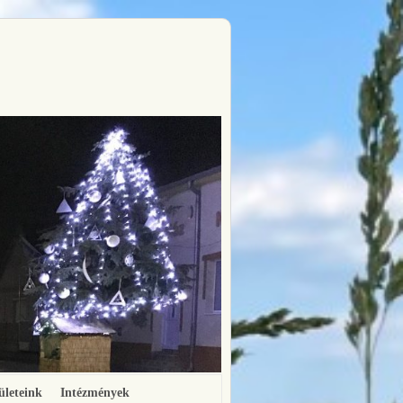
ületeink
Intézmények