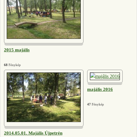
2015 majális
68
Fénykép
majális 2016
47
Fénykép
2014.05.01. Majális Újpetrén