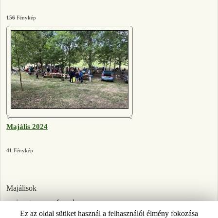
156
Fénykép
Majális 2024
41
Fénykép
Majálisok
no images were found
Ez az oldal sütiket használ a felhasználói élmény fokozása