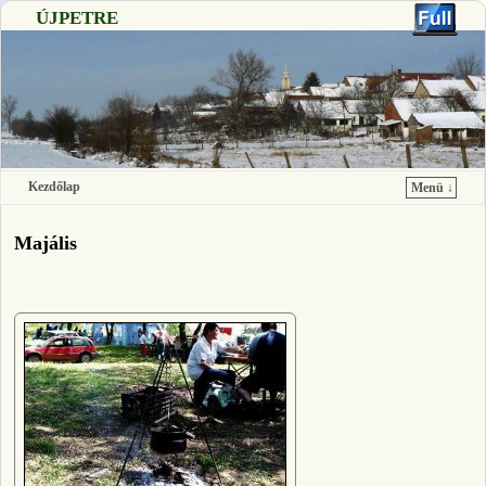
ÚJPETRE
Kezdőlap
Menü ↓
Ugrás a főtartalomra
Ugrás a másodlagos tartalomra
Majális