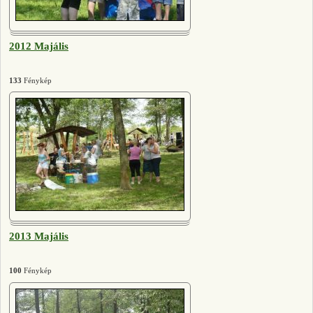
2012 Majális
133
Fénykép
2013 Majális
100
Fénykép