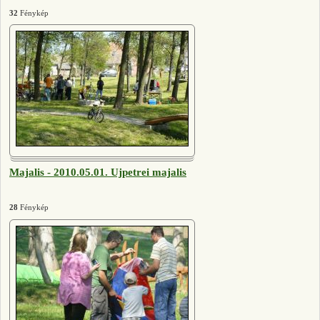
32
Fénykép
Majalis - 2010.05.01. Ujpetrei majalis
28
Fénykép