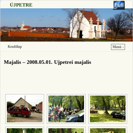
ÚJPETRE
Kezdőlap
Menü ↓
Ugrás a főtartalomra
Ugrás a másodlagos tartalomra
Majalis – 2008.05.01. Ujpetrei majalis
[SHOW SLIDESHOW]