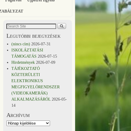
Fogorvos
Újpetrei figyelő
SZABÁLYZAT
Legutóbbi bejegyzések
(nincs cím)
2026-07-31
ISKOLÁZTATÁSI
TÁMOGATÁS
2026-07-15
Hirdetmények
2026-07-09
TÁJÉKOZTATÓ
KÖZTERÜLETI
ELEKTRONIKUS
MEGFIGYELÖRENDSZER
(VIDEOKAMERÁK)
ALKALMAZÁSÁRÓL
2026-05-
14
Archívum