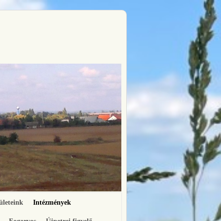
ületeink
Intézmények