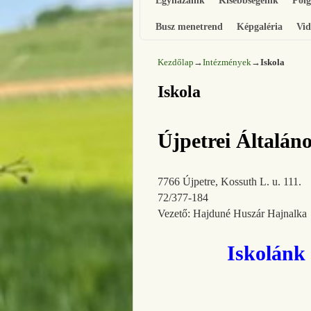
Egyházaink
Kisebbségeink
Pol
Busz menetrend
Képgaléria
Vid
Kezdőlap
→
Intézmények
→
Iskola
Iskola
Újpetrei Általáno
7766 Újpetre, Kossuth L. u. 111.
72/377-184
Vezető: Hajduné Huszár Hajnalka
Iskolánk 