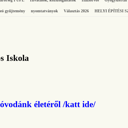
gárőrség FUPE
Hivatalok, közszolgáltatók
Háziorvos
Gyógyszertár
eó gyűjtemény
nyomtatványok
Választás 2026
HELYI ÉPÍTÉSI 
s Iskola
óvodánk életéről /katt ide/