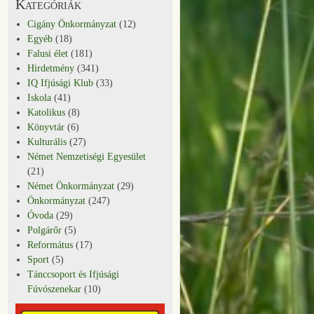
Kategóriák
Cigány Önkormányzat
(12)
Egyéb
(18)
Falusi élet
(181)
Hirdetmény
(341)
IQ Ifjúsági Klub
(33)
Iskola
(41)
Katolikus
(8)
Könyvtár
(6)
Kulturális
(27)
Német Nemzetiségi Egyesület
(21)
Német Önkormányzat
(29)
Önkormányzat
(247)
Óvoda
(29)
Polgárőr
(5)
Református
(17)
Sport
(5)
Tánccsoport és Ifjúsági
Fúvószenekar
(10)