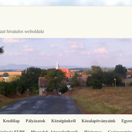
at hivatalos weboldala
Kezdőlap
Pályázatok
Községünkről
Közalapítványaink
Egyes