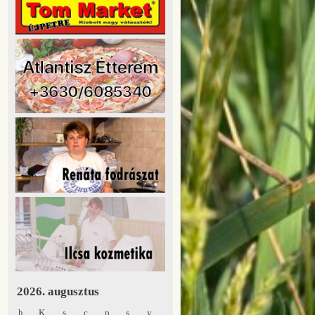
2026. augusztus
h
K
s
c
p
s
v