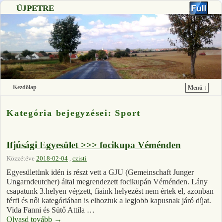
ÚJPETRE
Kezdőlap
Menü ↓
Ugrás a főtartalomra
Ugrás a másodlagos tartalomra
Kategória bejegyzései:
Sport
Ifjúsági Egyesület >>> focikupa Véménden
Közzétéve
2018-02-04
,
czisti
Egyesületünk idén is részt vett a GJU (Gemeinschaft Junger
Ungarndeutcher) által megrendezett focikupán Véménden. Lány
csapatunk 3.helyen végzett, fiaink helyezést nem értek el, azonban
férfi és női kategóriában is elhoztuk a legjobb kapusnak járó díjat.
Vida Fanni és Sütő Attila …
Olvasd tovább
→