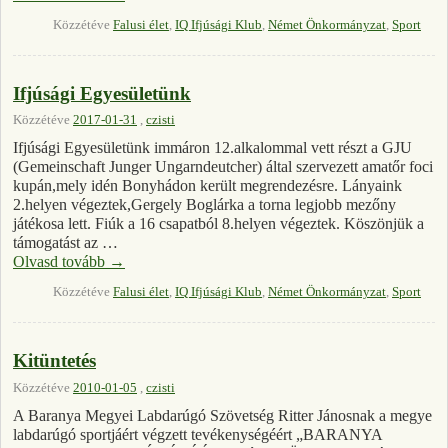
Közzétéve
Falusi élet
,
IQ Ifjúsági Klub
,
Német Önkormányzat
,
Sport
Ifjúsági Egyesületünk
Közzétéve
2017-01-31
,
czisti
Ifjúsági Egyesületünk immáron 12.alkalommal vett részt a GJU
(Gemeinschaft Junger Ungarndeutcher) által szervezett amatőr foci
kupán,mely idén Bonyhádon került megrendezésre. Lányaink
2.helyen végeztek,Gergely Boglárka a torna legjobb mezőny
játékosa lett. Fiúk a 16 csapatból 8.helyen végeztek. Köszönjük a
támogatást az …
Olvasd tovább
→
Közzétéve
Falusi élet
,
IQ Ifjúsági Klub
,
Német Önkormányzat
,
Sport
Kitüntetés
Közzétéve
2010-01-05
,
czisti
A Baranya Megyei Labdarúgó Szövetség Ritter Jánosnak a megye
labdarúgó sportjáért végzett tevékenységéért „BARANYA