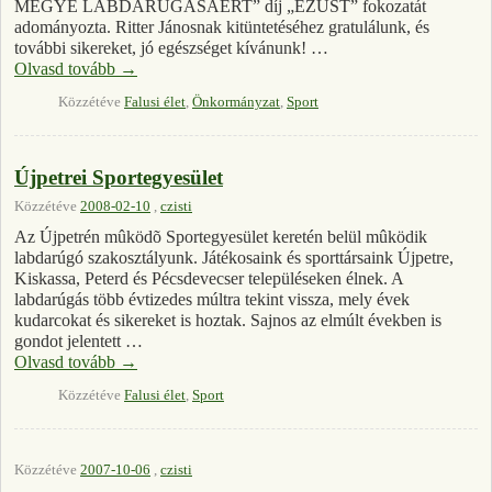
MEGYE LABDARÚGÁSÁÉRT” díj „EZÜST” fokozatát
adományozta. Ritter Jánosnak kitüntetéséhez gratulálunk, és
további sikereket, jó egészséget kívánunk! …
Olvasd tovább
→
Közzétéve
Falusi élet
,
Önkormányzat
,
Sport
Újpetrei Sportegyesület
Közzétéve
2008-02-10
,
czisti
Az Újpetrén mûködõ Sportegyesület keretén belül mûködik
labdarúgó szakosztályunk. Játékosaink és sporttársaink Újpetre,
Kiskassa, Peterd és Pécsdevecser településeken élnek. A
labdarúgás több évtizedes múltra tekint vissza, mely évek
kudarcokat és sikereket is hoztak. Sajnos az elmúlt években is
gondot jelentett …
Olvasd tovább
→
Közzétéve
Falusi élet
,
Sport
Közzétéve
2007-10-06
,
czisti