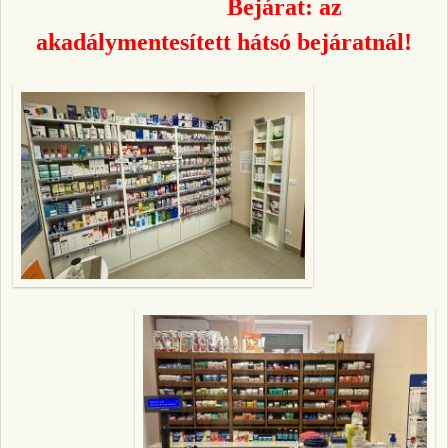
Bejárat: az
akadálymentesített hátsó bejáratnál!