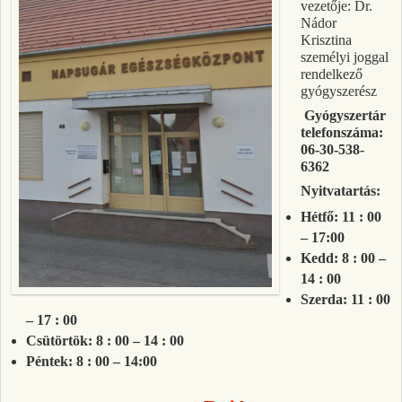
vezetője: Dr.
Nádor
Krisztina
személyi joggal
rendelkező
gyógyszerész
Gyógyszertár
telefonszáma:
06-30-538-
6362
Nyitvatartás:
Hétfő: 11 : 00
– 17:00
Kedd: 8 : 00 –
14 : 00
Szerda: 11 : 00
– 17 : 00
Csütörtök: 8 : 00 – 14 : 00
Péntek: 8 : 00 – 14:00