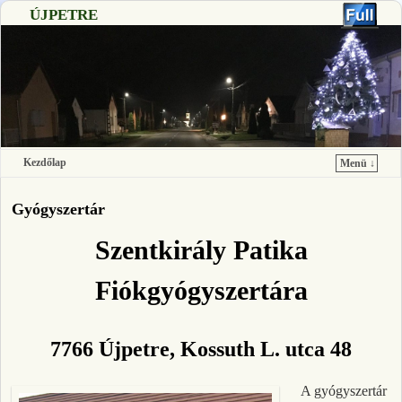
ÚJPETRE
Kezdőlap
Menü ↓
Ugrás a főtartalomra
Ugrás a másodlagos tartalomra
Gyógyszertár
Szentkirály Patika
Fiókgyógyszertára
7766 Újpetre, Kossuth L. utca 48
A gyógyszertár