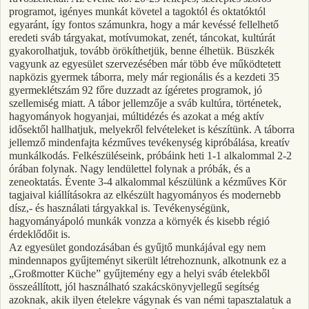
programot, igényes munkát követel a tagoktól és oktatóktól
egyaránt, így fontos számunkra, hogy a már kevéssé fellelhető
eredeti sváb tárgyakat, motívumokat, zenét, táncokat, kultúrát
gyakorolhatjuk, tovább örökíthetjük, benne élhetük. Büszkék
vagyunk az egyesület szervezésében már több éve működtetett
napközis gyermek táborra, mely már regionális és a kezdeti 35
gyermeklétszám 92 főre duzzadt az ígéretes programok, jó
szellemiség miatt. A tábor jellemzője a sváb kultúra, történetek,
hagyományok hogyanjai, múltidézés és azokat a még aktív
idősektől hallhatjuk, melyekről felvételeket is készítünk. A táborra
jellemző mindenfajta kézműves tevékenység kipróbálása, kreatív
munkálkodás. Felkészüléseink, próbáink heti 1-1 alkalommal 2-2
órában folynak. Nagy lendülettel folynak a próbák, és a
zeneoktatás. Évente 3-4 alkalommal készülünk a kézműves Kör
tagjaival kiállításokra az elkészült hagyományos és modernebb
dísz,- és használati tárgyakkal is. Tevékenységünk,
hagyományápoló munkák vonzza a környék és kisebb régió
érdeklődőit is.
Az egyesület gondozásában és gyűjtő munkájával egy nem
mindennapos gyűjteményt sikerült létrehoznunk, alkotnunk ez a
„Großmotter Küche” gyűjtemény egy a helyi sváb ételekből
összeállított, jól használható szakácskönyvjellegű segítség
azoknak, akik ilyen ételekre vágynak és van némi tapasztalatuk a