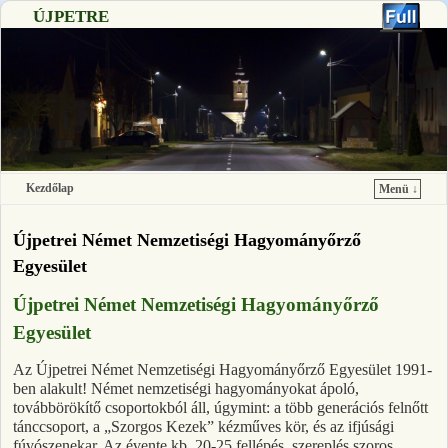
ÚJPETRE
Kezdőlap
Menü ↓
Ugrás a főtartalomra
Ugrás a másodlagos tartalomra
Újpetrei Német Nemzetiségi Hagyományőrző
Egyesület
Újpetrei Német Nemzetiségi Hagyományőrző
Egyesület
Az Újpetrei Német Nemzetiségi Hagyományőrző Egyesület 1991-
ben alakult! Német nemzetiségi hagyományokat ápoló,
továbbörökítő csoportokból áll, úgymint: a több generációs felnőtt
tánccsoport, a „Szorgos Kezek” kézműves kör, és az ifjúsági
fúvószenekar. Az évente kb. 20-25 fellépés, szereplés szoros