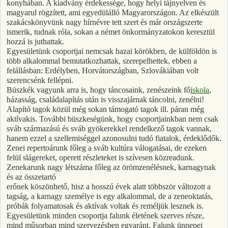
konyhában. A kiadvány érdekessége, hogy helyi tájnyelven és
magyarul rögzített, ami egyedülálló Magyarországon. Az elkészült
szakácskönyvünk nagy hírnévre tett szert és már országszerte
ismerik, tudnak róla, sokan a német önkormányzatokon keresztül
hozzá is juthattak.
Egyesületünk csoportjai nemcsak hazai körökben, de külföldön is
több alkalommal bemutatkozhattak, szerepelhettek, ebben a
felállásban: Erdélyben, Horvátországban, Szlovákiában volt
szerencsénk fellépni.
Büszkék vagyunk arra is, hogy táncosaink, zenészeink fő
iskola
,
házasság, családalapítás után is visszajárnak táncolni, zenélni!
Alapító tagok közül még sokan támogató tagok ill. páran még
aktívakis. További büszkeségünk, hogy csoportjainkban nem csak
sváb származású és sváb gyökerekkel rendelkező tagok vannak,
hanem ezzel a szellemiséggel azonosulni tudó fiatalok, érdeklődők.
Zenei repertoárunk főleg a sváb kultúra válogatásai, de ezeken
felül slágereket, operett részleteket is szívesen közreadunk.
Zenekarunk nagy létszáma főleg az örömzenélésnek, karnagynak
és az összetartó
erőnek köszönhető, hisz a hosszú évek alatt többször változott a
tagság, a karnagy személye is egy alkalommal, de a zeneoktatás,
próbák folyamatosak és aktívak voltak és reméljük lesznek is.
Egyesületünk minden csoportja falunk életének szerves része,
mind műsorban mind szervezésben egyaránt. Falunk ünnepei