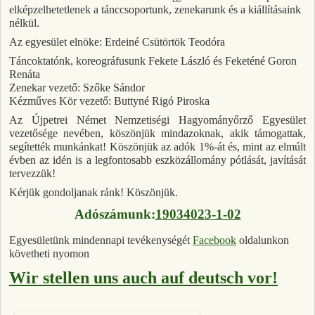
elképzelhetetlenek a tánccsoportunk, zenekarunk és a kiállításaink
nélkül.
Az egyesület elnöke: Erdeiné Csütörtök Teodóra
Táncoktatónk, koreográfusunk Fekete László és Feketéné Goron
Renáta
Zenekar vezető: Szőke Sándor
Kézműves Kör vezető: Buttyné Rigó Piroska
Az Újpetrei Német Nemzetiségi Hagyományőrző Egyesület
vezetősége nevében, köszönjük mindazoknak, akik támogattak,
segítették munkánkat! Köszönjük az adók 1%-át és, mint az elmúlt
évben az idén is a legfontosabb eszközállomány pótlását, javítását
tervezzük!
Kérjük gondoljanak ránk! Köszönjük.
Adószámunk:
19034023-1-02
Egyesületünk mindennapi tevékenységét
Facebook
oldalunkon
követheti nyomon
Wir stellen uns auch auf deutsch vor!