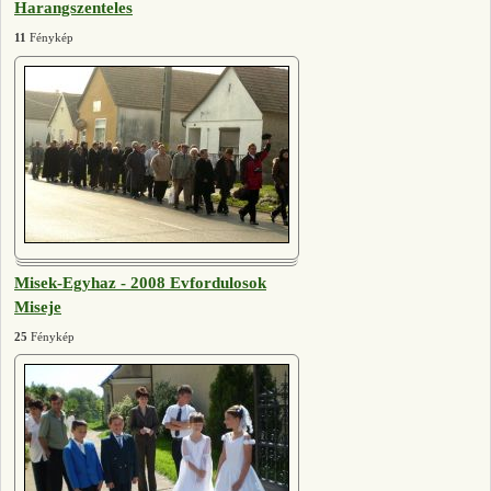
Harangszenteles
11
Fénykép
Misek-Egyhaz - 2008 Evfordulosok
Miseje
25
Fénykép