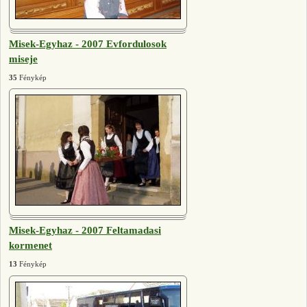
Misek-Egyhaz - 2007 Evfordulosok
miseje
35
Fénykép
Misek-Egyhaz - 2007 Feltamadasi
kormenet
13
Fénykép