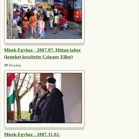
Misek-Egyhaz - 2007.07. Hittan tabor
(kepeket keszitette Czigany Elliot)
39
Fénykép
Misek-Egyhaz - 2007.11.02.