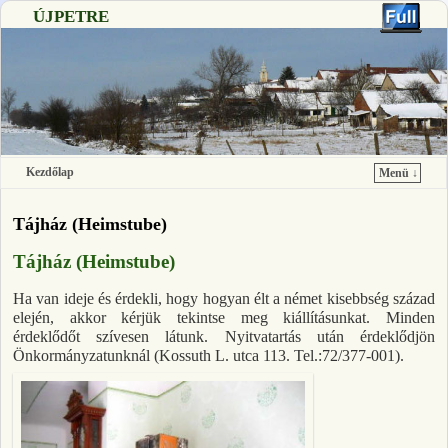
ÚJPETRE
Kezdőlap
Menü ↓
Ugrás a főtartalomra
Ugrás a másodlagos tartalomra
Tájház (Heimstube)
Tájház (Heimstube)
Ha van ideje és érdekli, hogy hogyan élt a német kisebbség század
elején, akkor kérjük tekintse meg kiállításunkat. Minden
érdeklődőt szívesen látunk. Nyitvatartás után érdeklődjön
Önkormányzatunknál (Kossuth L. utca 113. Tel.:72/377-001).