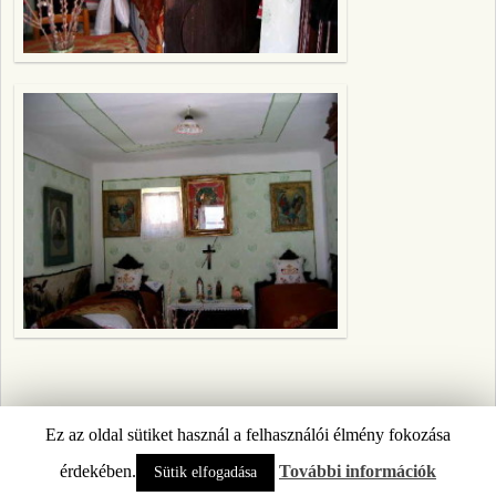
Ez az oldal sütiket használ a felhasználói élmény fokozása
© 2026 -
ÚJPETRE
érdekében.
További információk
Sütik elfogadása