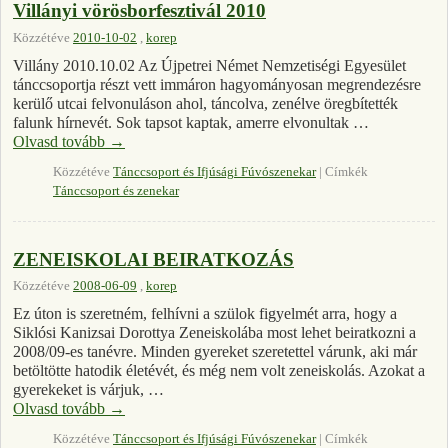
Villányi vörösborfesztivál 2010
Közzétéve
2010-10-02
,
korep
Villány 2010.10.02 Az Újpetrei Német Nemzetiségi Egyesület
tánccsoportja részt vett immáron hagyományosan megrendezésre
kerülő utcai felvonuláson ahol, táncolva, zenélve öregbítették
falunk hírnevét. Sok tapsot kaptak, amerre elvonultak …
Olvasd tovább
→
Közzétéve
Tánccsoport és Ifjúsági Fúvószenekar
|
Címkék
Tánccsoport és zenekar
ZENEISKOLAI BEIRATKOZÁS
Közzétéve
2008-06-09
,
korep
Ez úton is szeretném, felhívni a szülok figyelmét arra, hogy a
Siklósi Kanizsai Dorottya Zeneiskolába most lehet beiratkozni a
2008/09-es tanévre. Minden gyereket szeretettel várunk, aki már
betöltötte hatodik életévét, és még nem volt zeneiskolás. Azokat a
gyerekeket is várjuk, …
Olvasd tovább
→
Közzétéve
Tánccsoport és Ifjúsági Fúvószenekar
|
Címkék