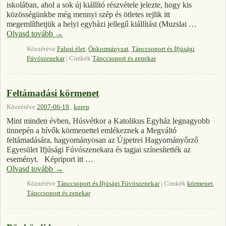
iskolában, ahol a sok új kiállító részvétele jelezte, hogy kis
közösségünkbe még mennyi szép és ötletes rejlik itt
megemlíthetjük a helyi egyházi jellegű kiállítást (Muzslai …
Olvasd tovább
→
Közzétéve
Falusi élet
,
Önkormányzat
,
Tánccsoport és Ifjúsági
Fúvószenekar
|
Címkék
Tánccsoport és zenekar
Feltámadási körmenet
Közzétéve
2007-06-18
,
korep
Mint minden évben, Húsvétkor a Katolikus Egyház legnagyobb
ünnepén a hívők körmenettel emlékeznek a Megváltó
feltámadására, hagyományosan az Újpetrei Hagyományőrző
Egyesület Ifjúsági Fúvószenekara és tagjai színesítették az
eseményt. Képriport itt …
Olvasd tovább
→
Közzétéve
Tánccsoport és Ifjúsági Fúvószenekar
|
Címkék
körmenet
,
Tánccsoport és zenekar