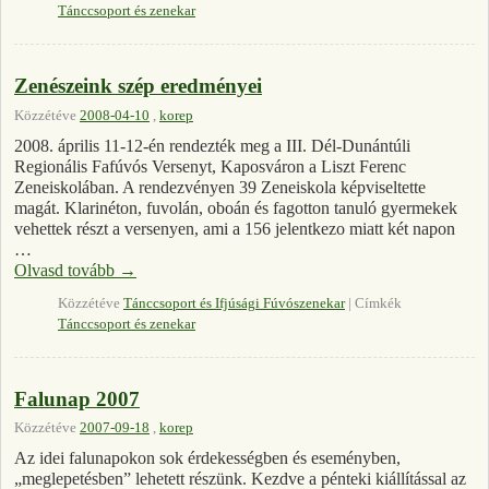
Tánccsoport és zenekar
Zenészeink szép eredményei
Közzétéve
2008-04-10
,
korep
2008. április 11-12-én rendezték meg a III. Dél-Dunántúli
Regionális Fafúvós Versenyt, Kaposváron a Liszt Ferenc
Zeneiskolában. A rendezvényen 39 Zeneiskola képviseltette
magát. Klarinéton, fuvolán, oboán és fagotton tanuló gyermekek
vehettek részt a versenyen, ami a 156 jelentkezo miatt két napon
…
Olvasd tovább
→
Közzétéve
Tánccsoport és Ifjúsági Fúvószenekar
|
Címkék
Tánccsoport és zenekar
Falunap 2007
Közzétéve
2007-09-18
,
korep
Az idei falunapokon sok érdekességben és eseményben,
„meglepetésben” lehetett részünk. Kezdve a pénteki kiállítással az