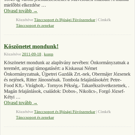
mielőbbi elkezdése …
Olvasd tovább
→
Közzétéve
Tánccsoport és Ifjúsági Fúvószenekar
|
Címkék
Tánccsoport és zenekar
Köszönetet mondunk!
Közzétéve
2011-09-18
,
korep
Köszönetet mondunk az alapítvány nevében: Önkormányzatnak a
teremért, anyagi támogatásért: a Kiskassai Német
Önkormányzatnak, Újpetrei Gazdák Zrt.-nek, Obermájer Józsenek
és nejének, Ritter Jánosnénak. Tombola felajánlásokért: Petre-
Food Kft,- Virágbolt,- Tornyos Pékség,- Takarékszövetkezetnek, .
Magán felajánlások, családok: Dobos-, Nikolics-, Forgó József-
Kétyi …
Olvasd tovább
→
Közzétéve
Tánccsoport és Ifjúsági Fúvószenekar
|
Címkék
Tánccsoport és zenekar