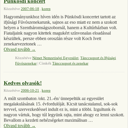
Pünkösdi koncert
Közzétéve
2007-06-18
,
korep
Hagyományunkhoz híven idén is Pünkösdi koncertet tartott az
ifjúsági Fúvószenekarunk, sajnos az eso miatt ez nem a szokott
helyen a Szentháromságszobornál, hanem a Kultúrházban volt.
Fiataljaink nagyon kitettek magukért színvonalas eloadással
készültek, persze ebben oroszlán része volt Koch Ivett
zenekarvezetonek …
Olvasd tovább
→
Közzétéve
Német Nemzetiségi Egyesület
,
Tánccsoport és Ifjúsági
Fúvószenekar
|
Címkék
Tánccsoport és zenekar
Kedves olvasók!
Közzétéve
2006-10-21
,
korep
A múlt szombaton /okt. 21.-én/ ünnepeltük az egyesület
megalakulásának 15. évfordulóját. Kicsit tanácstalanul, sok-sok
tervvel, szervezkedéssel indult ez is, mint a többi. Izgultunk és
nagyon vártuk, hogy túl legyünk rajta, mint ahogy ez lenni szokott.
Bevallom a kezdeti nehézségeket maximálisan …
Olvasd tovább
→