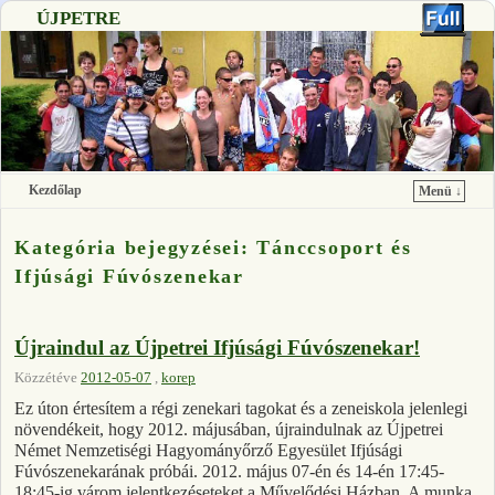
ÚJPETRE
Kezdőlap
Menü ↓
Ugrás a főtartalomra
Ugrás a másodlagos tartalomra
Kategória bejegyzései:
Tánccsoport és
Ifjúsági Fúvószenekar
Újraindul az Újpetrei Ifjúsági Fúvószenekar!
Közzétéve
2012-05-07
,
korep
Ez úton értesítem a régi zenekari tagokat és a zeneiskola jelenlegi
növendékeit, hogy 2012. májusában, újraindulnak az Újpetrei
Német Nemzetiségi Hagyományőrző Egyesület Ifjúsági
Fúvószenekarának próbái. 2012. május 07-én és 14-én 17:45-
18:45-ig várom jelentkezéseteket a Művelődési Házban. A munka