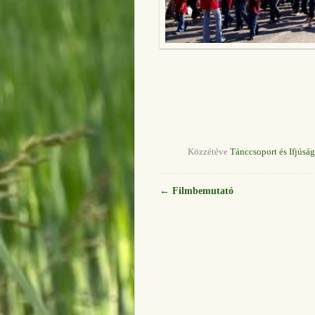
Közzétéve
Tánccsoport és Ifjúsá
←
Filmbemutató
Bejegyzés navigáció