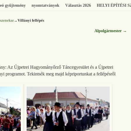
eó gyűjtemény
nyomtatványok
Választás 2026
HELYI ÉPÍTÉSI 
ószenekar
→
Villányi fellépés
Alpolgármester
→
ány: Az Újpetrei Hagyományőrző Táncegyesület és a Újpetrei
ányi programot. Tekintsék meg majd képriportunkat a fellépésről