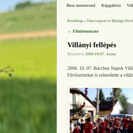
Busz menetrend
Képgaléria
Vid
Kezdőlap
→
Tánccsoport és Ifjúsági Fúv
←
Filmbemutató
Bejegyzés navigáció
Villányi fellépés
Közzétéve
2006-10-07
,
korep
2006. 10. 07. Bacchus Napok Vill
Fúvószenekar is színesítette a vill