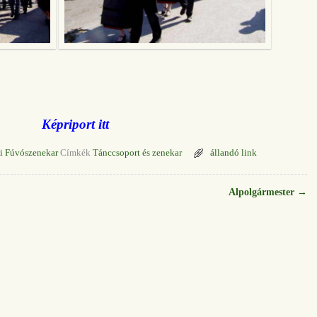
Képriport itt
gi Fúvószenekar
Címkék
Tánccsoport és zenekar
állandó link
Alpolgármester
→