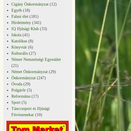
Cigány Önkormányzat
(12)
Egyéb
(18)
Falusi élet
(181)
Hirdetmény
(341)
IQ Ifjúsági Klub
(33)
Iskola
(41)
Katolikus
(8)
Könyvtár
(6)
Kulturális
(27)
Német Nemzetiségi Egyesület
(21)
Német Önkormányzat
(29)
Önkormányzat
(247)
Óvoda
(29)
Polgárőr
(5)
Református
(17)
Sport
(5)
Tánccsoport és Ifjúsági
Fúvószenekar
(10)