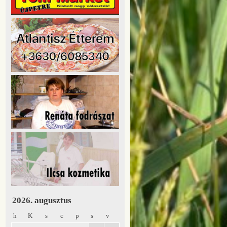
2026. augusztus
h
K
s
c
p
s
v