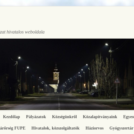
at hivatalos weboldala
Kezdőlap
Pályázatok
Községünkről
Közalapítványaink
Egyes
gárőrség FUPE
Hivatalok, közszolgáltatók
Háziorvos
Gyógyszertár