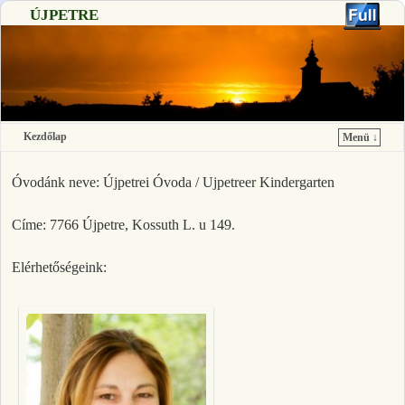
ÚJPETRE
Kezdőlap
Menü ↓
Ugrás a főtartalomra
Ugrás a másodlagos tartalomra
Óvodánk neve: Újpetrei Óvoda / Ujpetreer Kindergarten
Címe: 7766 Újpetre, Kossuth L. u 149.
Elérhetőségeink: