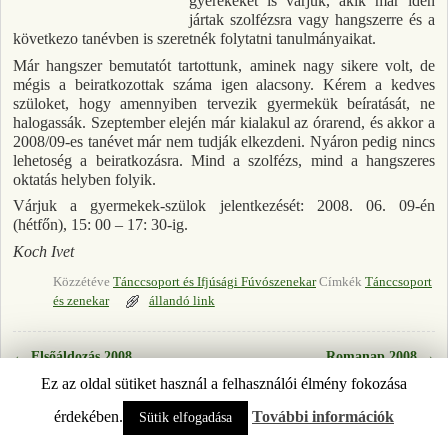
gyerekeket is várjuk, akik már idén
jártak szolfézsra vagy hangszerre és a
következo tanévben is szeretnék folytatni tanulmányaikat.
Már hangszer bemutatót tartottunk, aminek nagy sikere volt, de
mégis a beiratkozottak száma igen alacsony. Kérem a kedves
szüloket, hogy amennyiben tervezik gyermekük beíratását, ne
halogassák. Szeptember elején már kialakul az órarend, és akkor a
2008/09-es tanévet már nem tudják elkezdeni. Nyáron pedig nincs
lehetoség a beiratkozásra. Mind a szolfézs, mind a hangszeres
oktatás helyben folyik.
Várjuk a gyermekek-szülok jelentkezését: 2008. 06. 09-én
(hétfőn), 15: 00 – 17: 30-ig.
Koch Ivet
Közzétéve
Tánccsoport és Ifjúsági Fúvószenekar
Címkék
Tánccsoport
és zenekar
állandó link
←
Elsőáldozás 2008
Romanap 2008
→
Bejegyzés navigáció
Ez az oldal sütiket használ a felhasználói élmény fokozása
© 2026 -
ÚJPETRE
érdekében.
További információk
Sütik elfogadása