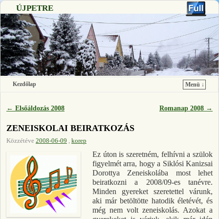
ÚJPETRE
Kezdőlap
Menü ↓
Ugrás a főtartalomra
Ugrás a másodlagos tartalomra
←
Elsőáldozás 2008
Romanap 2008
→
Bejegyzés navigáció
ZENEISKOLAI BEIRATKOZÁS
Közzétéve
2008-06-09
,
korep
Ez úton is szeretném, felhívni a szülok
figyelmét arra, hogy a Siklósi Kanizsai
Dorottya Zeneiskolába most lehet
beiratkozni a 2008/09-es tanévre.
Minden gyereket szeretettel várunk,
aki már betöltötte hatodik életévét, és
még nem volt zeneiskolás. Azokat a