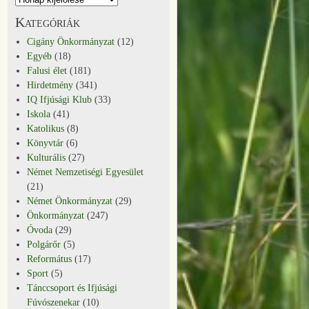
Kategóriák
Cigány Önkormányzat
(12)
Egyéb
(18)
Falusi élet
(181)
Hirdetmény
(341)
IQ Ifjúsági Klub
(33)
Iskola
(41)
Katolikus
(8)
Könyvtár
(6)
Kulturális
(27)
Német Nemzetiségi Egyesület
(21)
Német Önkormányzat
(29)
Önkormányzat
(247)
Óvoda
(29)
Polgárőr
(5)
Református
(17)
Sport
(5)
Tánccsoport és Ifjúsági
Fúvószenekar
(10)