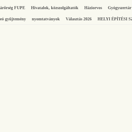
gárőrség FUPE
Hivatalok, közszolgáltatók
Háziorvos
Gyógyszertár
eó gyűjtemény
nyomtatványok
Választás 2026
HELYI ÉPÍTÉSI 