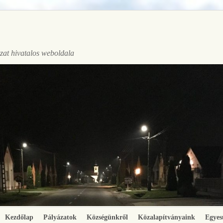
at hivatalos weboldala
Kezdőlap
Pályázatok
Községünkről
Közalapítványaink
Egyes