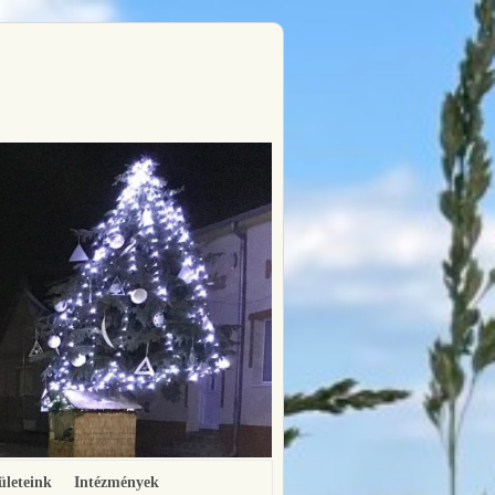
ületeink
Intézmények