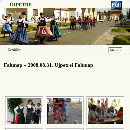
ÚJPETRE
Kezdőlap
Menü ↓
Ugrás a főtartalomra
Ugrás a másodlagos tartalomra
Falunap – 2008.08.31. Ujpetrei Falunap
[SHOW SLIDESHOW]