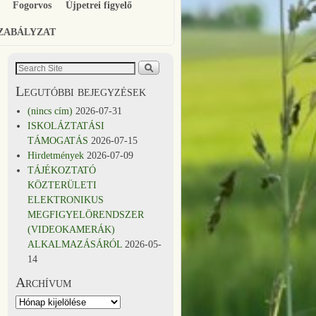
Fogorvos
Újpetrei figyelő
SZABÁLYZAT
Legutóbbi bejegyzések
(nincs cím)
2026-07-31
ISKOLÁZTATÁSI
TÁMOGATÁS
2026-07-15
Hirdetmények
2026-07-09
TÁJÉKOZTATÓ
KÖZTERÜLETI
ELEKTRONIKUS
MEGFIGYELÖRENDSZER
(VIDEOKAMERÁK)
ALKALMAZÁSÁRÓL
2026-05-
14
Archívum