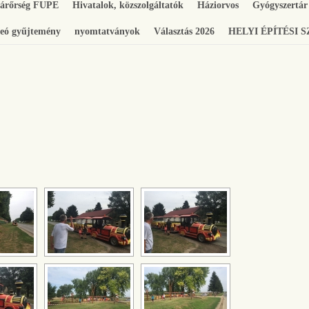
gárőrség FUPE
Hivatalok, közszolgáltatók
Háziorvos
Gyógyszertár
eó gyűjtemény
nyomtatványok
Választás 2026
HELYI ÉPÍTÉSI 
[SHOW SLIDESHOW]