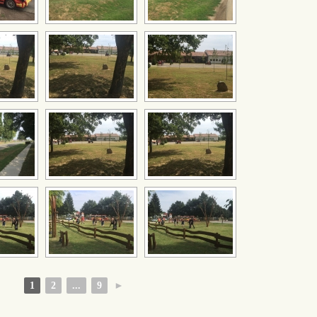
1
2
...
9
►