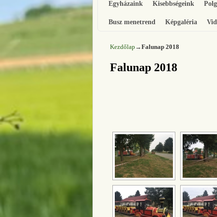
Egyházaink
Kisebbségeink
Pol
Busz menetrend
Képgaléria
Vid
Kezdőlap
→
Falunap 2018
Falunap 2018