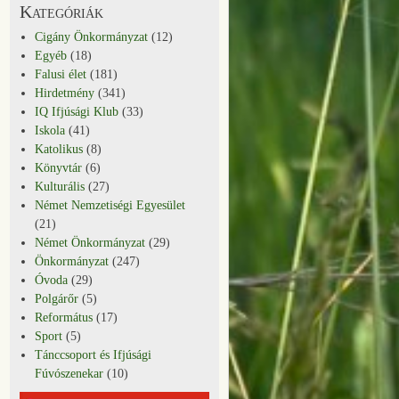
Kategóriák
Cigány Önkormányzat
(12)
Egyéb
(18)
Falusi élet
(181)
Hirdetmény
(341)
IQ Ifjúsági Klub
(33)
Iskola
(41)
Katolikus
(8)
Könyvtár
(6)
Kulturális
(27)
Német Nemzetiségi Egyesület
(21)
Német Önkormányzat
(29)
Önkormányzat
(247)
Óvoda
(29)
Polgárőr
(5)
Református
(17)
Sport
(5)
Tánccsoport és Ifjúsági
Fúvószenekar
(10)