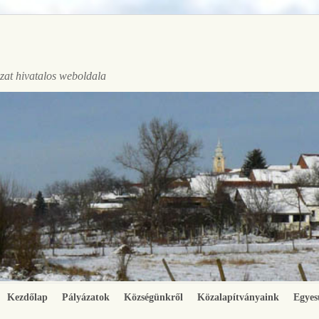
at hivatalos weboldala
Kezdőlap
Pályázatok
Községünkről
Közalapítványaink
Egyes