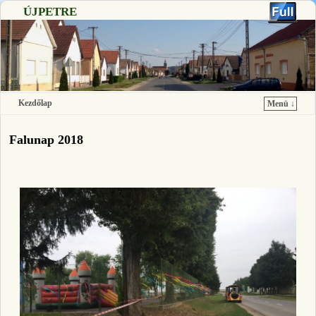
ÚJPETRE
Kezdőlap
Menü ↓
Ugrás a főtartalomra
Ugrás a másodlagos tartalomra
Falunap 2018