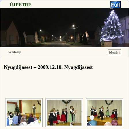
ÚJPETRE
Kezdőlap
Menü ↓
Ugrás a főtartalomra
Ugrás a másodlagos tartalomra
Nyugdijasest – 2009.12.10. Nyugdijasest
[SHOW SLIDESHOW]