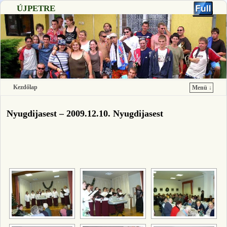
ÚJPETRE
Kezdőlap
Menü ↓
Ugrás a főtartalomra
Ugrás a másodlagos tartalomra
Nyugdijasest – 2009.12.10. Nyugdijasest
[SHOW SLIDESHOW]