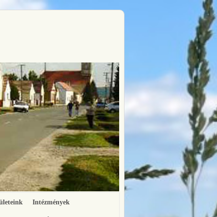
ületeink
Intézmények