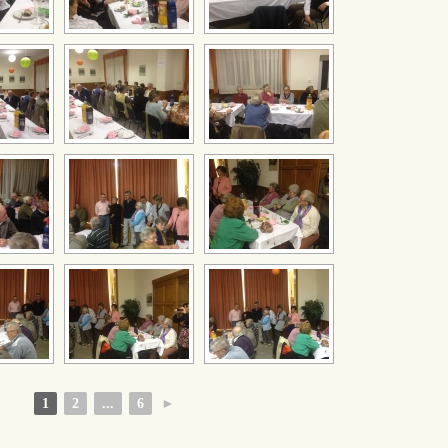
1
2
...
6
►