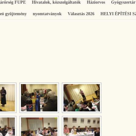
gárőrség FUPE
Hivatalok, közszolgáltatók
Háziorvos
Gyógyszertár
eó gyűjtemény
nyomtatványok
Választás 2026
HELYI ÉPÍTÉSI 
[SHOW SLIDESHOW]