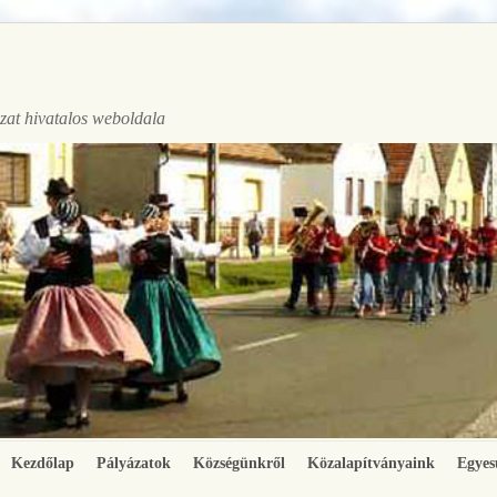
at hivatalos weboldala
Kezdőlap
Pályázatok
Községünkről
Közalapítványaink
Egyes