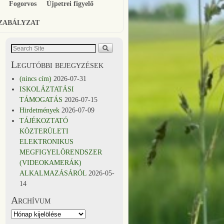
Fogorvos
Újpetrei figyelő
SZABÁLYZAT
Legutóbbi bejegyzések
(nincs cím)
2026-07-31
ISKOLÁZTATÁSI
TÁMOGATÁS
2026-07-15
Hirdetmények
2026-07-09
TÁJÉKOZTATÓ
KÖZTERÜLETI
ELEKTRONIKUS
MEGFIGYELÖRENDSZER
(VIDEOKAMERÁK)
ALKALMAZÁSÁRÓL
2026-05-
14
Archívum