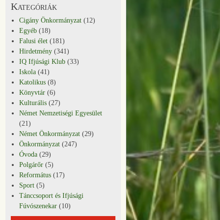
Kategóriák
Cigány Önkormányzat
(12)
Egyéb
(18)
Falusi élet
(181)
Hirdetmény
(341)
IQ Ifjúsági Klub
(33)
Iskola
(41)
Katolikus
(8)
Könyvtár
(6)
Kulturális
(27)
Német Nemzetiségi Egyesület
(21)
Német Önkormányzat
(29)
Önkormányzat
(247)
Óvoda
(29)
Polgárőr
(5)
Református
(17)
Sport
(5)
Tánccsoport és Ifjúsági
Fúvószenekar
(10)