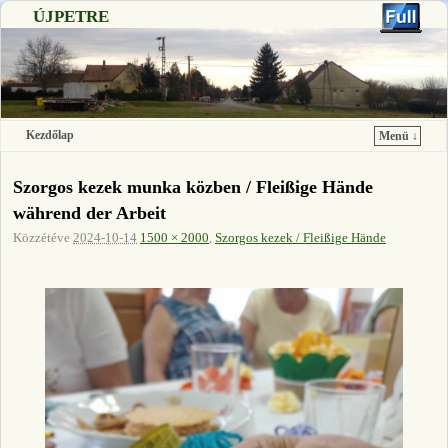
ÚJPETRE
Kezdőlap
Menü ↓
Ugrás a főtartalomra
Ugrás a másodlagos tartalomra
Szorgos kezek munka közben / Fleißige Hände
während der Arbeit
Közzétéve
2024-10-14
1500 × 2000
,
Szorgos kezek / Fleißige Hände