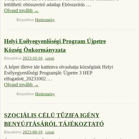
letöltheti: ebösszeriró adatlap Ebösszeírás …
Olvasd tovább
→
Közzétéve
Hirdetmény
Helyi Esélyegyenlőségi Program Újpetre
Község Önkormányzata
Közzétéve
2023-10-16
,
czisti
A képre illetve ide kattintva olvashatja községünk Helyi
Esélyegyenlőségi Programját: Újpetre 3 HEP
elfogadott_20231002 …
Olvasd tovább
→
Közzétéve
Hirdetmény
SZOCIÁLIS CÉLÚ TŰZIFA IGÉNY
BENYÚJTÁSÁRÓL TÁJÉKOZTATÓ
Közzétéve
2023-09-19
,
czisti