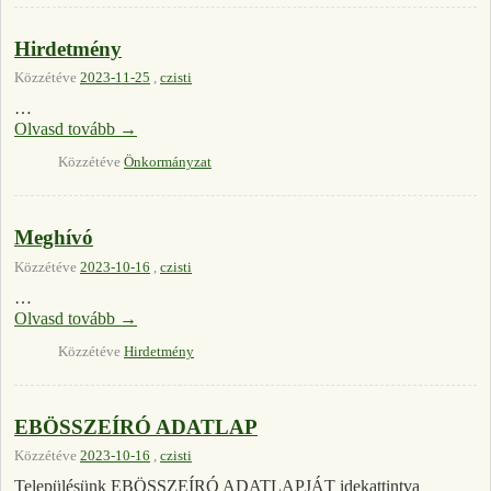
Hirdetmény
Közzétéve
2023-11-25
,
czisti
…
Olvasd tovább
→
Közzétéve
Önkormányzat
Meghívó
Közzétéve
2023-10-16
,
czisti
…
Olvasd tovább
→
Közzétéve
Hirdetmény
EBÖSSZEÍRÓ ADATLAP
Közzétéve
2023-10-16
,
czisti
Településünk EBÖSSZEÍRÓ ADATLAPJÁT idekattintva