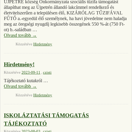
ÚJPETRE község Önkormányzata szociális tűzifa támogatást
állapíthat meg az Újpetrén állandó lakcímmel rendelkező és
életvitelszerűen a településen élő, KIZÁRÓLAG TŰZIFÁVAL
FŰTŐ a.-egyedül élő személynek, ha havi jövedelme nem haladja
meg az öregségi nyugdíj legkisebb összegének 550 %-át (750 Ft-
ot) b.-saládban …
Olvasd tovább
→
Közzétéve
Hirdetmény
Hirdetmény!
Közzétéve
2023-09-11
,
czisti
Tájékoztató kutakról …
Olvasd tovább
→
Közzétéve
Hirdetmény
ISKOLÁZTATÁSI TÁMOGATÁS
TÁJÉKOZTATÓ
Közzétéve
2023-08-03
,
czisti