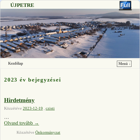
ÚJPETRE
Kezdőlap
Menü ↓
Ugrás a főtartalomra
Ugrás a másodlagos tartalomra
2023 év bejegyzései
Hirdetmény
Közzétéve
2023-12-19
,
czisti
…
Olvasd tovább
→
Közzétéve
Önkormányzat