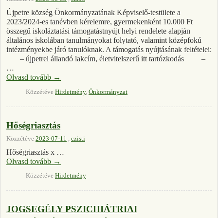
Újpetre község Önkormányzatának Képviselő-testülete a
2023/2024-es tanévben kérelemre, gyermekenként 10.000 Ft
összegű iskoláztatási támogatástnyújt helyi rendelete alapján
általános iskolában tanulmányokat folytató, valamint középfokú
intézményekbe járó tanulóknak. A támogatás nyújtásának feltételei:
– újpetrei állandó lakcím, életvitelszerű itt tartózkodás –
…
Olvasd tovább
→
Közzétéve
Hirdetmény
,
Önkormányzat
Hőségriasztás
Közzétéve
2023-07-11
,
czisti
Hőségriasztás x …
Olvasd tovább
→
Közzétéve
Hirdetmény
JOGSEGÉLY PSZICHIÁTRIAI