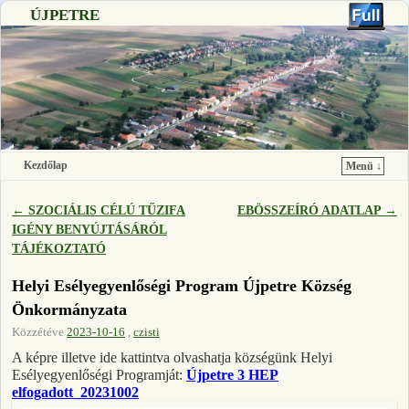
ÚJPETRE
Kezdőlap
Menü ↓
Ugrás a főtartalomra
Ugrás a másodlagos tartalomra
←
SZOCIÁLIS CÉLÚ TŰZIFA
EBÖSSZEÍRÓ ADATLAP
→
Bejegyzés navigáció
IGÉNY BENYÚJTÁSÁRÓL
TÁJÉKOZTATÓ
Helyi Esélyegyenlőségi Program Újpetre Község
Önkormányzata
Közzétéve
2023-10-16
,
czisti
A képre illetve ide kattintva olvashatja községünk Helyi
Esélyegyenlőségi Programját:
Újpetre 3 HEP
elfogadott_20231002