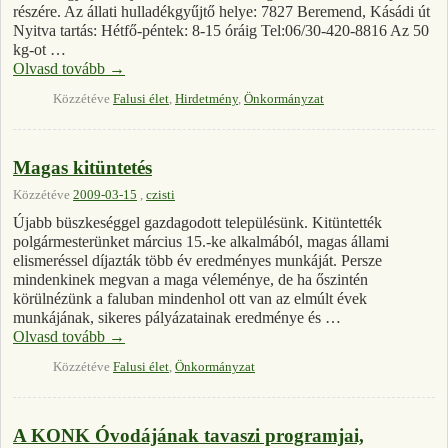
részére. Az állati hulladékgyűjtő helye: 7827 Beremend, Kásádi út
Nyitva tartás: Hétfő-péntek: 8-15 óráig Tel:06/30-420-8816 Az 50
kg-ot …
Olvasd tovább
→
Közzétéve
Falusi élet
,
Hirdetmény
,
Önkormányzat
Magas kitüntetés
Közzétéve
2009-03-15
,
czisti
Újabb büszkeséggel gazdagodott településünk. Kitüntették
polgármesterünket március 15.-ke alkalmából, magas állami
elismeréssel díjazták több év eredményes munkáját. Persze
mindenkinek megvan a maga véleménye, de ha őszintén
körülnézünk a faluban mindenhol ott van az elmúlt évek
munkájának, sikeres pályázatainak eredménye és …
Olvasd tovább
→
Közzétéve
Falusi élet
,
Önkormányzat
A KONK Óvodájának tavaszi programjai,