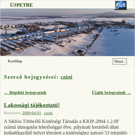
ÚJPETRE
Kezdőlap
Menü ↓
Ugrás a főtartalomra
Ugrás a másodlagos tartalomra
Szerző bejegyzései:
czisti
←
Régebbi bejegyzések
Újabb bejegyzések
→
Bejegyzés navigáció
Lakossági tájékoztató!
Közzétéve
2009-04-01
,
czisti
A Siklósi Többcélú Kistérségi Társulás a KIOP-2004-1.2.0F
számú támogatási lehetőséggel élve, pályázati forrásból állati
hulladékgyűjtő helyet létesített a kistérséghez tartozó 53 település