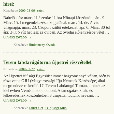
hírei:
Közzétéve
2009-03-06
,
czisti
Bábelőadás: márc. 11./szerda/ 11 óra Nőnapi köszöntő: márc. 9.
Márc. 15.-i megemlékezés a kopjafánál: márc. 14. de. A víz
világnapja: márc. 23. Csoport szülői értekezlet: ápr. 6. Márc. 30-tól
ápr. 3-ig Nyílt hét lesz az oviban. Az óvodai előjegyzésbe vétel …
Olvasd tovább
→
Közzétéve
Hirdetmény
,
Óvoda
Terem labdarúgótorna újpetrei részvétellel.
Közzétéve
2009-02-22
,
czisti
Az Újpetrei ifjúsági Egyesület immár hagyománnyá váltan, idén is
részt vett a GJU (Magyarországi Ifjú Németek Közössége) által
megrendezésre kerülő 17. Terem Labdarugó Tornán, aminek az
idei évben Véménd adott otthont. A támogatásoknak, és
lelkesedésnek köszönhetően 3 csapattal tudtunk nevezni. …
Olvasd tovább
→
Közzétéve
Falusi élet
,
IQ Ifjúsági Klub