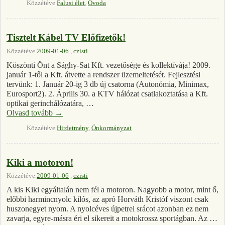
Közzétéve
Falusi élet
,
Óvoda
Tisztelt Kábel TV Előfizetők!
Közzétéve
2009-01-06
,
czisti
Köszönti Önt a Sághy-Sat Kft. vezetősége és kollektívája! 2009.
január 1-től a Kft. átvette a rendszer üzemeltetését. Fejlesztési
tervünk: 1. Január 20-ig 3 db új csatorna (Autonómia, Minimax,
Eurosport2). 2. Április 30. a KTV hálózat csatlakoztatása a Kft.
optikai gerinchálózatára, …
Olvasd tovább
→
Közzétéve
Hirdetmény
,
Önkormányzat
Kiki a motoron!
Közzétéve
2009-01-06
,
czisti
A kis Kiki egyáltalán nem fél a motoron. Nagyobb a motor, mint ő,
előbbi harmincnyolc kilós, az apró Horváth Kristóf viszont csak
huszonegyet nyom. A nyolcéves újpetrei srácot azonban ez nem
zavarja, egyre-másra éri el sikereit a motokrossz sportágban. Az …