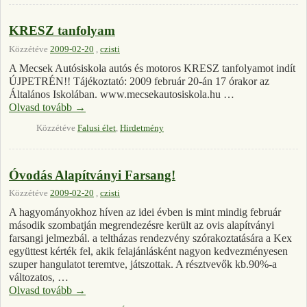
KRESZ tanfolyam
Közzétéve
2009-02-20
,
czisti
A Mecsek Autósiskola autós és motoros KRESZ tanfolyamot indít
ÚJPETRÉN!! Tájékoztató: 2009 február 20-án 17 órakor az
Általános Iskolában. www.mecsekautosiskola.hu …
Olvasd tovább
→
Közzétéve
Falusi élet
,
Hirdetmény
Óvodás Alapítványi Farsang!
Közzétéve
2009-02-20
,
czisti
A hagyományokhoz híven az idei évben is mint mindig február
második szombatján megrendezésre került az ovis alapítványi
farsangi jelmezbál. a teltházas rendezvény szórakoztatására a Kex
együttest kérték fel, akik felajánlásként nagyon kedvezményesen
szuper hangulatot teremtve, játszottak. A résztvevők kb.90%-a
változatos, …
Olvasd tovább
→