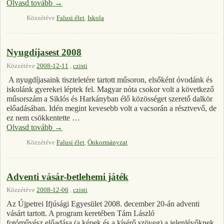
Olvasd tovább
→
Közzétéve
Falusi élet
,
Iskola
Nyugdíjasest 2008
Közzétéve
2008-12-11
,
czisti
A nyugdíjasaink tiszteletére tartott műsoron, elsőként óvodánk és
iskolánk gyerekei léptek fel. Magyar nóta csokor volt a következő
műsorszám a Siklós és Harkányban élő közösséget szerető dalkör
előadásában. Idén megint kevesebb volt a vacsorán a résztvevő, de
ez nem csökkentette …
Olvasd tovább
→
Közzétéve
Falusi élet
,
Önkormányzat
Adventi vásár-betlehemi játék
Közzétéve
2008-12-06
,
czisti
Az Újpetrei Ifjúsági Egyesület 2008. december 20-án adventi
vásárt tartott. A program keretében Tám László
fotóművész előadása (a képek és a kísérő szöveg) a jelenlévőknek