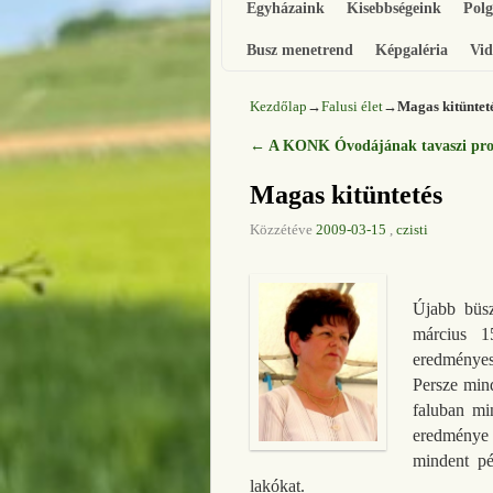
Egyházaink
Kisebbségeink
Pol
Busz menetrend
Képgaléria
Vid
Kezdőlap
→
Falusi élet
→
Magas kitüntet
←
A KONK Óvodájának tavaszi prog
Bejegyzés navigáció
Magas kitüntetés
Közzétéve
2009-03-15
,
czisti
Újabb büsz
március 1
eredményes
Persze min
faluban mi
eredménye é
mindent pé
lakókat.