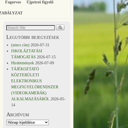
Fogorvos
Újpetrei figyelő
SZABÁLYZAT
Legutóbbi bejegyzések
(nincs cím)
2026-07-31
ISKOLÁZTATÁSI
TÁMOGATÁS
2026-07-15
Hirdetmények
2026-07-09
TÁJÉKOZTATÓ
KÖZTERÜLETI
ELEKTRONIKUS
MEGFIGYELÖRENDSZER
(VIDEOKAMERÁK)
ALKALMAZÁSÁRÓL
2026-05-
14
Archívum