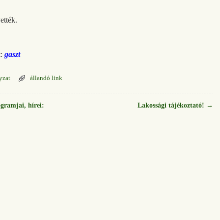
ették.
t:
gaszt
yzat
állandó link
ramjai, hírei:
Lakossági tájékoztató!
→