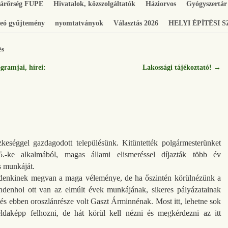
gárőrség FUPE
Hivatalok, közszolgáltatók
Háziorvos
Gyógyszertár
eó gyűjtemény
nyomtatványok
Választás 2026
HELYI ÉPÍTÉSI 
és
ramjai, hírei:
Lakossági tájékoztató!
→
keséggel gazdagodott településünk. Kitüntették polgármesterünket
5.-ke alkalmából, magas állami elismeréssel díjazták több év
 munkáját.
denkinek megvan a maga véleménye, de ha őszintén körülnézünk a
ndenhol ott van az elmúlt évek munkájának, sikeres pályázatainak
s ebben oroszlánrésze volt Gaszt Árminnénak. Most itt, lehetne sok
ldaképp felhozni, de hát körül kell nézni és megkérdezni az itt