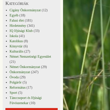
Kategóriák
Cigány Önkormányzat
(12)
Egyéb
(18)
Falusi élet
(181)
Hirdetmény
(341)
IQ Ifjúsági Klub
(33)
Iskola
(41)
Katolikus
(8)
Könyvtár
(6)
Kulturális
(27)
Német Nemzetiségi Egyesület
(21)
Német Önkormányzat
(29)
Önkormányzat
(247)
Óvoda
(29)
Polgárőr
(5)
Református
(17)
Sport
(5)
Tánccsoport és Ifjúsági
Fúvószenekar
(10)