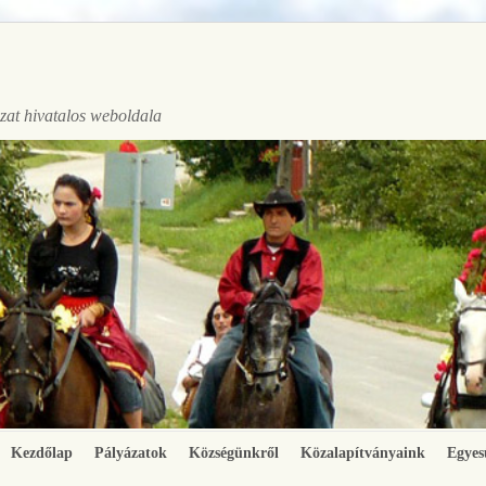
at hivatalos weboldala
Kezdőlap
Pályázatok
Községünkről
Közalapítványaink
Egyes