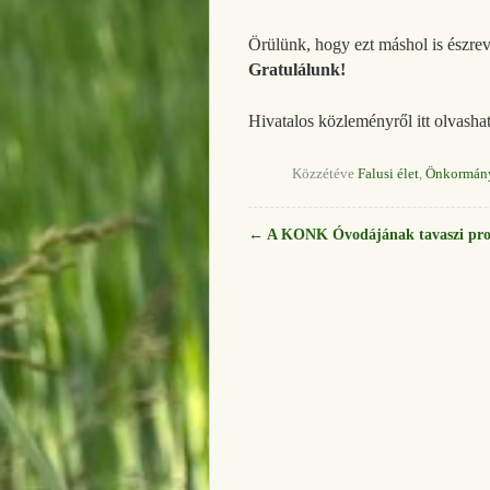
Örülünk, hogy ezt máshol is észrev
Gratulálunk!
Hivatalos közleményről itt olvasha
Közzétéve
Falusi élet
,
Önkormán
←
A KONK Óvodájának tavaszi prog
Bejegyzés navigáció