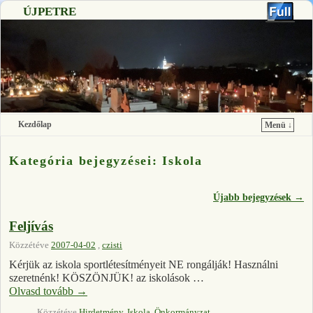
ÚJPETRE
Kezdőlap
Menü ↓
Ugrás a főtartalomra
Ugrás a másodlagos tartalomra
Kategória bejegyzései:
Iskola
Újabb bejegyzések
→
Bejegyzés navigáció
Feljívás
Közzétéve
2007-04-02
,
czisti
Kérjük az iskola sportlétesítményeit NE rongálják! Használni
szeretnénk! KÖSZÖNJÜK! az iskolások …
Olvasd tovább
→
Közzétéve
Hirdetmény
,
Iskola
,
Önkormányzat