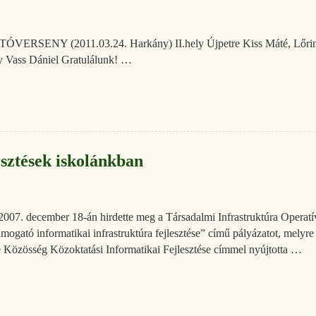
NY (2011.03.24. Harkány) II.hely Újpetre Kiss Máté, Lőrincz
y Vass Dániel Gratulálunk! …
esztések iskolánkban
007. december 18-án hirdette meg a Társadalmi Infrastruktúra Operatí
ámogató informatikai infrastruktúra fejlesztése” című pályázatot, mel
 Közösség Közoktatási Informatikai Fejlesztése címmel nyújtotta …