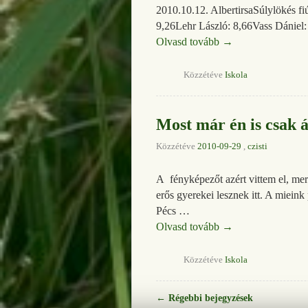
2010.10.12. AlbertirsaSúlylökés fi
9,26Lehr László: 8,66Vass Dániel
Olvasd tovább
→
Közzétéve
Iskola
Most már én is csak 
Közzétéve
2010-09-29
,
czisti
A fényképezőt azért vittem el, mer
erős gyerekei lesznek itt. A miei
Pécs …
Olvasd tovább
→
Közzétéve
Iskola
←
Régebbi bejegyzések
Bejegyzés navigáció