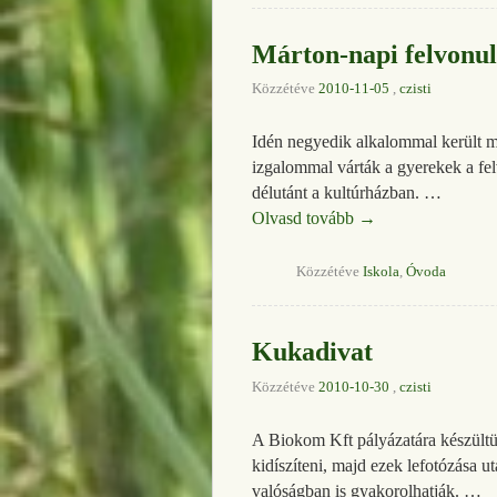
Márton-napi felvonul
Közzétéve
2010-11-05
,
czisti
Idén negyedik alkalommal került m
izgalommal várták a gyerekek a fel
délutánt a kultúrházban. …
Olvasd tovább
→
Közzétéve
Iskola
,
Óvoda
Kukadivat
Közzétéve
2010-10-30
,
czisti
A Biokom Kft pályázatára készültünk
kidíszíteni, majd ezek lefotózása u
valóságban is gyakorolhatják. …