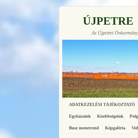
ÚJPETRE
Az Újpetrei Önkormányz
Ugrás a főtartalomra
Ugrás a másodlagos tartalomra
ADATKEZELÉSI TÁJÉKOZTATÓ
Egyházaink
Kisebbségeink
Pol
Busz menetrend
Képgaléria
Vid