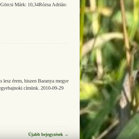
,80Görcsi Márk: 10,34Rózsa Adrián:
 is lesz érem, hiszen Baranya megye
 megyebajnoki címünk. 2010-09-29
Újabb bejegyzések
→