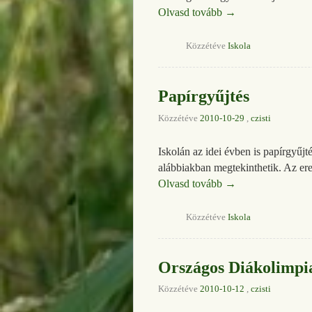
Olvasd tovább
→
Közzétéve
Iskola
Papírgyűjtés
Közzétéve
2010-10-29
,
czisti
Iskolán az idei évben is papírgyűjt
alábbiakban megtekinthetik. Az e
Olvasd tovább
→
Közzétéve
Iskola
Országos Diákolimpi
Közzétéve
2010-10-12
,
czisti