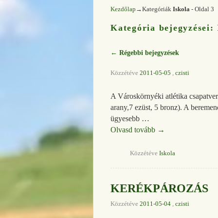
Kezdőlap
→Kategóriák
Iskola
- Oldal 3
Kategória bejegyzései:
←
Régebbi bejegyzések
Bejegyzés navigáció
Közzétéve
2011-05-05
,
czisti
A Városkörnyéki atlétika csapatve
arany,7 ezüst, 5 bronz). A bereme
ügyesebb …
Olvasd tovább
→
Közzétéve
Iskola
KERÉKPÁROZÁS
Közzétéve
2011-05-04
,
czisti