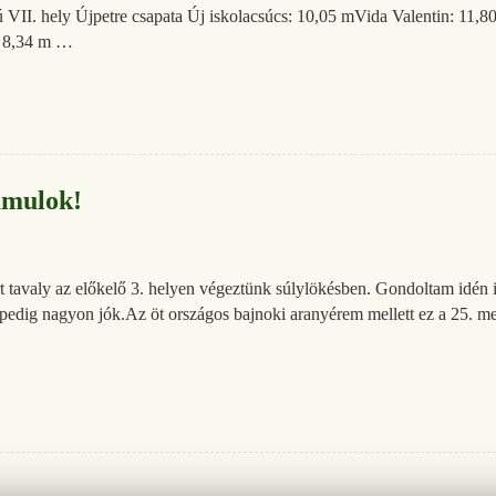
ú VII. hely Újpetre csapata Új iskolacsúcs: 10,05 mVida Valentin: 11
: 8,34 m …
ámulok!
t tavaly az előkelő 3. helyen végeztünk súlylökésben. Gondoltam idén
nk pedig nagyon jók.Az öt országos bajnoki aranyérem mellett ez a 25.