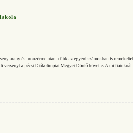
Iskola
rseny arany és bronzérme után a fiúk az egyéni számokban is remekelte
ndi versenyt a pécsi Diákolimpiai Megyei Döntő követte. A mi fiainkn