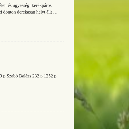
méleti és ügyességi kerékpáros
ei döntőn derekasan helyt állt …
49 p Szabó Balázs 232 p 1252 p