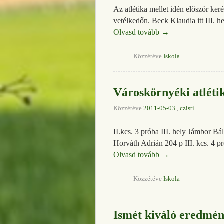
Az atlétika mellet idén először ker
vetélkedőn. Beck Klaudia itt III. 
Olvasd tovább
→
Közzétéve
Iskola
Városkörnyéki atlét
Közzétéve
2011-05-03
,
czisti
II.kcs. 3 próba III. hely Jámbor 
Horváth Adrián 204 p III. kcs. 4 
Olvasd tovább
→
Közzétéve
Iskola
Ismét kiváló eredmén