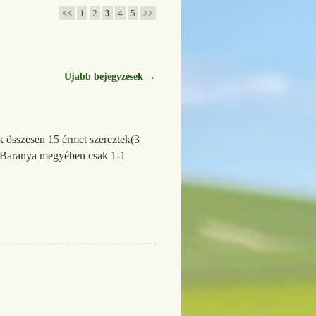
<<
1
2
3
4
5
>>
Újabb bejegyzések
→
k összesen 15 érmet szereztek(3
ál Baranya megyében csak 1-1