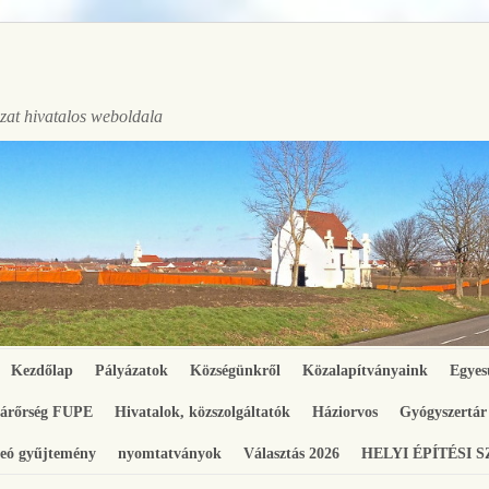
at hivatalos weboldala
Kezdőlap
Pályázatok
Községünkről
Közalapítványaink
Egyes
gárőrség FUPE
Hivatalok, közszolgáltatók
Háziorvos
Gyógyszertár
eó gyűjtemény
nyomtatványok
Választás 2026
HELYI ÉPÍTÉSI 