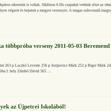
ékpáros sikereink is voltak. Siklóson 6 fős csapattal vettünk részt az el
helyen végzett és bejutott a megyei versenyre. A magas színvonalú megy
ika többpróba verseny 2011-05-03 Beremend
Bálint 263 p Laczkó Levente 256 p Jozipovics Márk 252 p Riger Márk 2
próba I. hely Zámbó Dávid 565 …
yek az Újpetrei Iskolából!