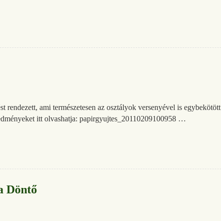
ést rendezett, ami természetesen az osztályok versenyével is egybekötöt
redményeket itt olvashatja: papirgyujtes_20110209100958 …
a Döntő