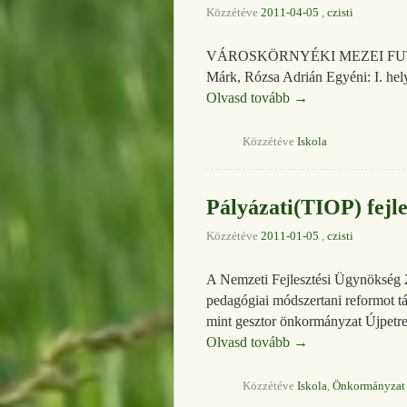
Közzétéve
2011-04-05
,
czisti
VÁROSKÖRNYÉKI MEZEI FUTÓVERSE
Márk, Rózsa Adrián Egyéni: I. hel
Olvasd tovább
→
Közzétéve
Iskola
Pályázati(TIOP) fejl
Közzétéve
2011-01-05
,
czisti
A Nemzeti Fejlesztési Ügynökség 2
pedagógiai módszertani reformot t
mint gesztor önkormányzat Újpetre
Olvasd tovább
→
Közzétéve
Iskola
,
Önkormányzat