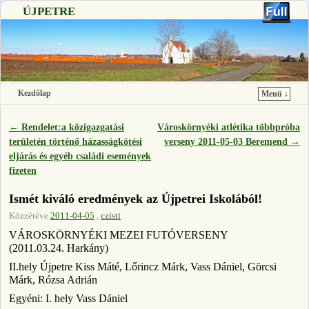
ÚJPETRE
Kezdőlap
Menü ↓
Ugrás a főtartalomra
Ugrás a másodlagos tartalomra
←
Rendelet:a közigazgatási
Városkörnyéki atlétika többpróba
Bejegyzés navigáció
területén történő házasságkötési
verseny 2011-05-03 Beremend
→
eljárás és egyéb családi események
fizeten
Ismét kiváló eredmények az Újpetrei Iskolából!
Közzétéve
2011-04-05
,
czisti
VÁROSKÖRNYÉKI MEZEI FUTÓVERSENY
(2011.03.24. Harkány)
II.hely Újpetre Kiss Máté, Lőrincz Márk, Vass Dániel, Görcsi
Márk, Rózsa Adrián
Egyéni: I. hely Vass Dániel