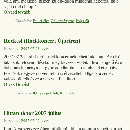
volt, ami meglepő, hiszen külön-külön mindenki háborog, ha a
saját értékeit lopják …
Olvasd tovább
→
Közzétéve
Falusi élet
,
Önkormányzat
,
Polgárőr
Rockest (Rockkoncert Újpetrén)
Közzétéve
2007-07-28
,
czisti
2007.07.28. Jól sikerült rockkoncertnek lehettünk tanui. Az első
taktusok felcsendülésekor még kevesen voltak, de a hangerő és a
dallamos keményrock gyorsan elindította a falubelieket a pálya
felé. Sok negyven-ötven felüli is élvezettel hallgatta a zenét,
valószínű felidézve az elszállt fiatalkort. …
Olvasd tovább
→
Közzétéve
IQ Ifjúsági Klub
,
Kulturális
Hittan tábor 2007 július
Közzétéve
2007-07-06
,
czisti
Imre Atya szervezésében jól sikerült hittan táboron vehettek részt