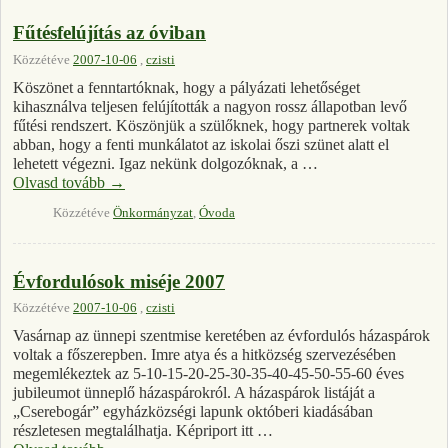
Fűtésfelújítás az óviban
Közzétéve
2007-10-06
,
czisti
Köszönet a fenntartóknak, hogy a pályázati lehetőséget
kihasználva teljesen felújították a nagyon rossz állapotban levő
fűtési rendszert. Köszönjük a szülőknek, hogy partnerek voltak
abban, hogy a fenti munkálatot az iskolai őszi szünet alatt el
lehetett végezni. Igaz nekünk dolgozóknak, a …
Olvasd tovább
→
Közzétéve
Önkormányzat
,
Óvoda
Évfordulósok miséje 2007
Közzétéve
2007-10-06
,
czisti
Vasárnap az ünnepi szentmise keretében az évfordulós házaspárok
voltak a főszerepben. Imre atya és a hitközség szervezésében
megemlékeztek az 5-10-15-20-25-30-35-40-45-50-55-60 éves
jubileumot ünneplő házaspárokról. A házaspárok listáját a
„Cserebogár” egyházközségi lapunk októberi kiadásában
részletesen megtalálhatja. Képriport itt …