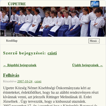
ÚJPETRE
Kezdőlap
Menü ↓
Ugrás a főtartalomra
Ugrás a másodlagos tartalomra
Szerző bejegyzései:
czisti
←
Régebbi bejegyzések
Újabb bejegyzések
→
Bejegyzés navigáció
Felhívás
Közzétéve
2007-10-24
,
czisti
Ujpetre Község Német Kisebbségi Önkormányzata kéri az
érintetteket, érdeklődőket, hogy ha az alábbi rendezvényen részt
kívánnak venni, azt jelezzék Rittinger Melindának ill. Erdei
Józsefnek . Úgy tervezzük, hogy a kisbusszal utaznánk.
2007.novembet 17.-én / szombat/ lesz a Kitelepítés Baranyai és …