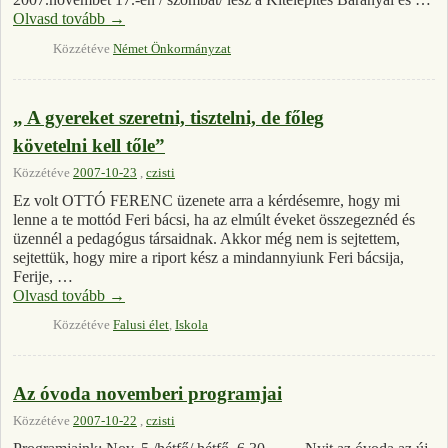
Olvasd tovább
→
Közzétéve
Német Önkormányzat
„ A gyereket szeretni, tisztelni, de főleg
követelni kell tőle”
Közzétéve
2007-10-23
,
czisti
Ez volt OTTÓ FERENC üzenete arra a kérdésemre, hogy mi
lenne a te mottód Feri bácsi, ha az elmúlt éveket összegeznéd és
üzennél a pedagógus társaidnak. Akkor még nem is sejtettem,
sejtettük, hogy mire a riport kész a mindannyiunk Feri bácsija,
Ferije, …
Olvasd tovább
→
Közzétéve
Falusi élet
,
Iskola
Az óvoda novemberi programjai
Közzétéve
2007-10-22
,
czisti