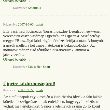
Olvasd tovább
→
Közzétéve
Katolikus
Közzétéve
2007-10-06
,
czisti
Egy vasárnapi focimeccs /forrás:index.hu/ Legalább negyvenen
verekedtek össze vasárnap Újpetrén, az Újpetre-Hosszúhetény
megye I/B osztályú labdarúgó mérkőzés lefújása után. A bunyóba
a nézők mellett a két csapat játékosai is bekapcsolódtak. Az
indulatok már az első félidőben elszabadultak, amikor a
játékvezető …
Olvasd tovább
→
Közzétéve
Falusi élet
,
Sport
Újpetre közbiztonságáról!
Közzétéve
2007-09-22
,
czisti
Az elmúlt napok egyik estéjén a kultúrházba hívták a falu lakóit
kötetlen beszélgetésre annak érdekében, hogy együtt közösen
védjük meg értékeinket. Sajnos a jelenlévők száma 25 fő körül