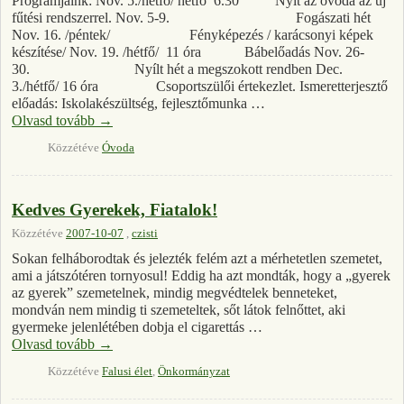
Programjaink: Nov. 5./hétfő/ hétfő 6.30 Nyit az óvoda az új
fűtési rendszerrel. Nov. 5-9. Fogászati hét
Nov. 16. /péntek/ Fényképezés / karácsonyi képek
készítése/ Nov. 19. /hétfő/ 11 óra Bábelőadás Nov. 26-
30. Nyílt hét a megszokott rendben Dec.
3./hétfő/ 16 óra Csoportszülői értekezlet. Ismeretterjesztő
előadás: Iskolakészültség, fejlesztőmunka …
Olvasd tovább
→
Közzétéve
Óvoda
Kedves Gyerekek, Fiatalok!
Közzétéve
2007-10-07
,
czisti
Sokan felháborodtak és jelezték felém azt a mérhetetlen szemetet,
ami a játszótéren tornyosul! Eddig ha azt mondták, hogy a „gyerek
az gyerek” szemetelnek, mindig megvédtelek benneteket,
mondván nem mindig ti szemeteltek, sőt látok felnőttet, aki
gyermeke jelenlétében dobja el cigarettás …
Olvasd tovább
→
Közzétéve
Falusi élet
,
Önkormányzat