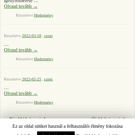
igényfelmérése …
Olvasd tovább
→
Közzétéve
Hirdetmény
Közzétéve
2022-03-18
,
czisti
…
Olvasd tovább
→
Közzétéve
Hirdetmény
Közzétéve
2022-02-25
,
czisti
…
Olvasd tovább
→
Közzétéve
Hirdetmény
←
Régebbi bejegyzések
Újabb bejegyzések
→
Bejegyzés navigáció
Ez az oldal sütiket használ a felhasználói élmény fokozása