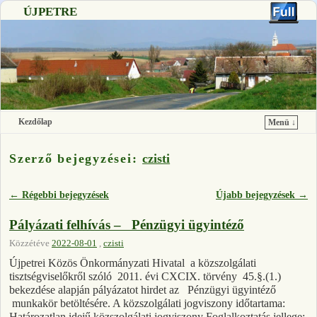
ÚJPETRE
Kezdőlap
Menü ↓
Ugrás a főtartalomra
Ugrás a másodlagos tartalomra
Szerző bejegyzései:
czisti
←
Régebbi bejegyzések
Újabb bejegyzések
→
Bejegyzés navigáció
Pályázati felhívás – Pénzügyi ügyintéző
Közzétéve
2022-08-01
,
czisti
Újpetrei Közös Önkormányzati Hivatal a közszolgálati
tisztségviselőkről szóló 2011. évi CXCIX. törvény 45.§.(1.)
bekezdése alapján pályázatot hirdet az Pénzügyi ügyintéző
munkakör betöltésére. A közszolgálati jogviszony időtartama:
Határozatlan idejű közszolgálati jogviszony Foglalkoztatás jellege: