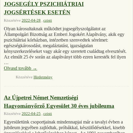
JOGSEGÉLY PSZICHIÁTRIAI
JOGSÉRTÉSEK ESETÉN
Közzétéve
2022-04-28
,
czisti
Olyan károsultaknak működtet jogsegélyszolgálatot az
Állampolgári Bizottság az Emberi Jogokért Alapítvány, akik egy
pszichiátriai kórházban, intézetben szenvedtek sérelmet:
egészségkárosodást, megaláztatást, igazságtalan
kényszerkezeléseket vagy akár egy szeretett családtag elvesztését.
Az elmúlt 25 év során az alapítványt több ezren keresték fel ilyen
…
Olvasd tovább
→
Közzétéve
Hirdetmény
Az Újpetrei Német Nemzetiségi
Hagyományőrző Egyesület 30 éves jubileuma
Közzétéve
2022-04-25
,
czisti
Egyesületünk csoportjainak mindennapjai már a tavalyi évben a
jubileum jegyében zajlódtak, próbákkal, készülődésekkel, kisebb