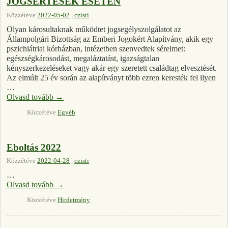
JOGSÉRTÉSEK ESETÉN
Közzétéve
2022-05-02
,
czisti
Olyan károsultaknak működtet jogsegélyszolgálatot az
Állampolgári Bizottság az Emberi Jogokért Alapítvány, akik egy
pszichiátriai kórházban, intézetben szenvedtek sérelmet:
egészségkárosodást, megaláztatást, igazságtalan
kényszerkezeléseket vagy akár egy szeretett családtag elvesztését.
Az elmúlt 25 év során az alapítványt több ezren keresték fel ilyen
…
Olvasd tovább
→
Közzétéve
Egyéb
Eboltás 2022
Közzétéve
2022-04-28
,
czisti
…
Olvasd tovább
→
Közzétéve
Hirdetmény