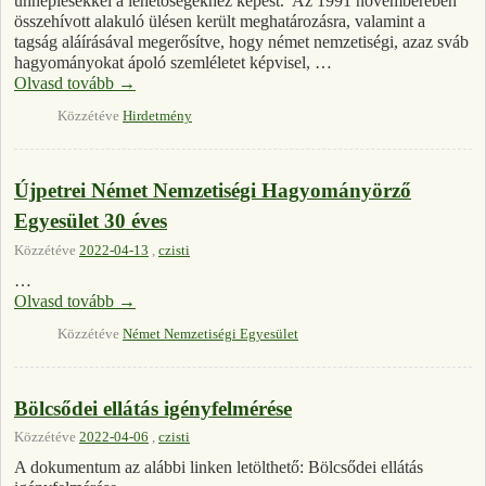
ünneplésekkel a lehetőségekhez képest. Az 1991 novemberében
összehívott alakuló ülésen került meghatározásra, valamint a
tagság aláírásával megerősítve, hogy német nemzetiségi, azaz sváb
hagyományokat ápoló szemléletet képvisel, …
Olvasd tovább
→
Közzétéve
Hirdetmény
Újpetrei Német Nemzetiségi Hagyományörző
Egyesület 30 éves
Közzétéve
2022-04-13
,
czisti
…
Olvasd tovább
→
Közzétéve
Német Nemzetiségi Egyesület
Bölcsődei ellátás igényfelmérése
Közzétéve
2022-04-06
,
czisti
A dokumentum az alábbi linken letölthető: Bölcsődei ellátás