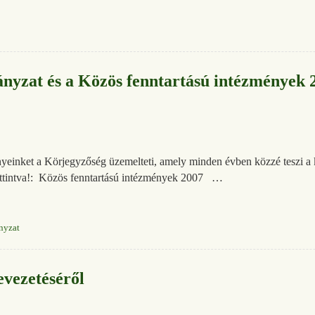
yzat és a Közös fenntartású intézmények 2
einket a Körjegyzőség üzemelteti, amely minden évben közzé teszi a kö
kattintva!: Közös fenntartású intézmények 2007 …
nyzat
evezetéséről