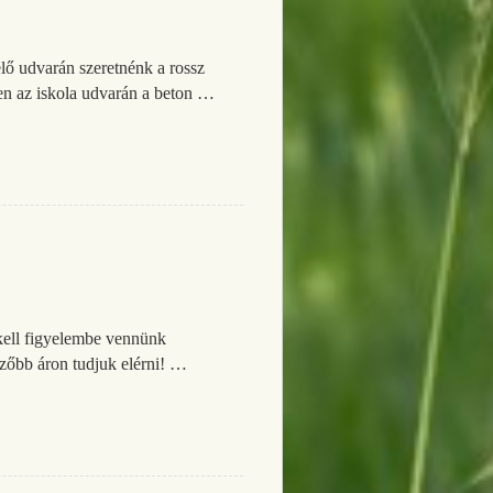
elő udvarán szeretnénk a rossz
sen az iskola udvarán a beton …
 kell figyelembe vennünk
ezőbb áron tudjuk elérni! …