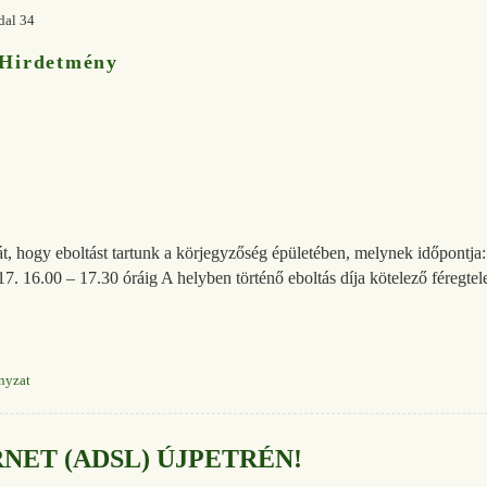
dal 34
Hirdetmény
t, hogy eboltást tartunk a körjegyzőség épületében, melynek időpontja: 
17. 16.00 – 17.30 óráig A helyben történő eboltás díja kötelező féregtele
nyzat
RNET (ADSL) ÚJPETRÉN!