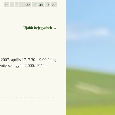
<<
1
2
…
32
33
34
35
>>
Újabb bejegyzések
→
2007. április 17. 7.30 – 9.00 óráig,
nítéssel együtt 2.000,- Ft/eb.