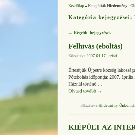
Kezdőlap
→Kategóriák
Hirdetmény
- Ol
Kategória bejegyzései:
←
Régebbi bejegyzések
Bejegyzés navigáció
Felhívás (eboltás)
Közzétéve
2007-04-17
,
czisti
Értesítjük Újpetre község lakosságá
Póteboltás időpontja: 2007. április 
Háznál történő …
Olvasd tovább
→
Közzétéve
Hirdetmény
,
Önkormá
KIÉPÜLT AZ INTE