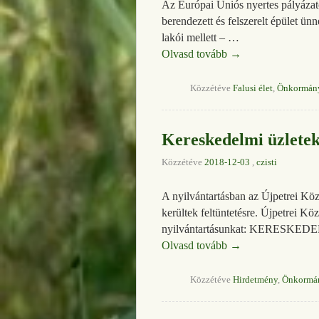
Az Európai Uniós nyertes pályázato
berendezett és felszerelt épület ü
lakói mellett – …
Olvasd tovább
→
Közzétéve
Falusi élet
,
Önkormán
Kereskedelmi üzletek 
Közzétéve
2018-12-03
,
czisti
A nyilvántartásban az Újpetrei Kö
kerültek feltüntetésre. Újpetrei Kö
nyilvántartásunkat: KERE
Olvasd tovább
→
Közzétéve
Hirdetmény
,
Önkormá