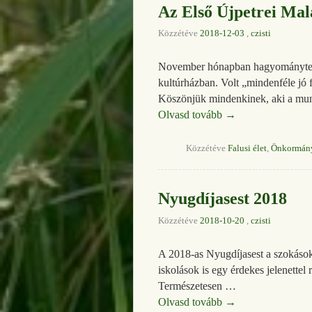
Az Első Újpetrei Mal
Közzétéve
2018-12-03
,
czisti
November hónapban hagyományteremt
kultúrházban. Volt „mindenféle jó 
Köszönjük mindenkinek, aki a mun
Olvasd tovább
→
Közzétéve
Falusi élet
,
Önkormán
Nyugdíjasest 2018
Közzétéve
2018-10-20
,
czisti
A 2018-as Nyugdíjasest a szokások
iskolások is egy érdekes jelenettel
Természetesen …
Olvasd tovább
→