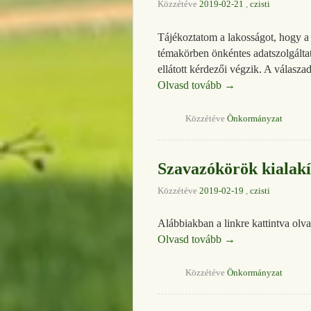
Közzétéve
2019-02-21
,
czisti
Tájékoztatom a lakosságot, hogy a 
témakörben önkéntes adatszolgáltat
ellátott kérdezői végzik. A válaszad
Olvasd tovább
→
Közzétéve
Önkormányzat
Szavazókörök kialakí
Közzétéve
2019-02-19
,
czisti
Alábbiakban a linkre kattintva olva
Olvasd tovább
→
Közzétéve
Önkormányzat