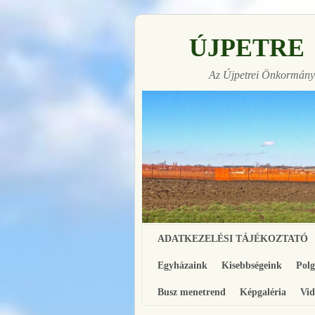
ÚJPETRE
Az Újpetrei Önkormányz
Ugrás a főtartalomra
Ugrás a másodlagos tartalomra
ADATKEZELÉSI TÁJÉKOZTATÓ
Egyházaink
Kisebbségeink
Pol
Busz menetrend
Képgaléria
Vid