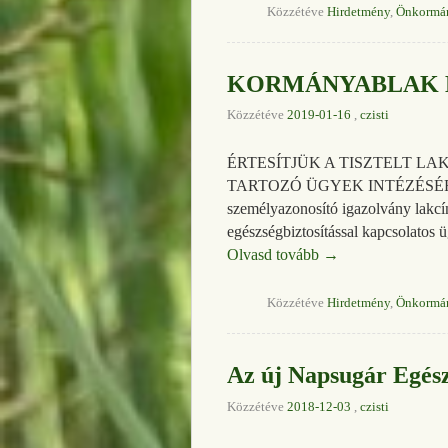
Közzétéve
Hirdetmény
,
Önkormá
KORMÁNYABLAK B
Közzétéve
2019-01-16
,
czisti
ÉRTESÍTJÜK A TISZTELT L
TARTOZÓ ÜGYEK INTÉZÉSÉRE
személyazonosító igazolvány lakcím
egészségbiztosítással kapcsolat
Olvasd tovább
→
Közzétéve
Hirdetmény
,
Önkormá
Az új Napsugár Egés
Közzétéve
2018-12-03
,
czisti