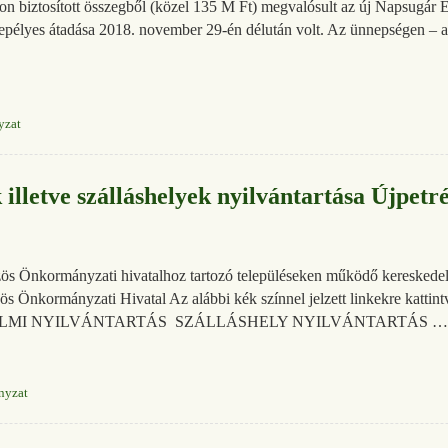
n biztosított összegből (közel 135 M Ft) megvalósult az új Napsugár Eg
nnepélyes átadása 2018. november 29-én délután volt. Az ünnepségen – a
yzat
illetve szálláshelyek nyilvántartása Újpetr
zös Önkormányzati hivatalhoz tartozó településeken működő kereskedelm
zös Önkormányzati Hivatal Az alábbi kék színnel jelzett linkekre kattint
SKEDELMI NYILVÁNTARTÁS SZÁLLÁSHELY NYILVÁNTARTÁS …
nyzat