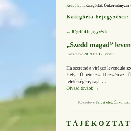
Kezdőlap
→Kategóriák
Önkormányzat
-
Kategória bejegyzései:
←
Régebbi bejegyzések
Bejegyzés navigáció
„Szedd magad” levend
Közzétéve
2019-07-17
,
czisti
Ha szeretné a virágzó levendula sze
Helye: Újpetre északi részén az „Új
felelősségére, saját …
Olvasd tovább
→
Közzétéve
Falusi élet
,
Önkormán
T Á J É K O Z T A T