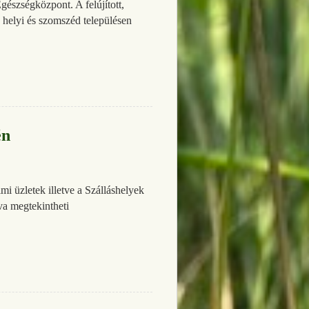
észségközpont. A felújított,
 helyi és szomszéd településen
én
i üzletek illetve a Szálláshelyek
va megtekintheti