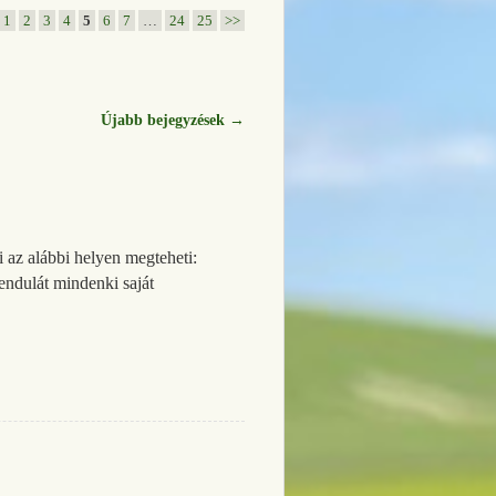
1
2
3
4
5
6
7
…
24
25
>>
Újabb bejegyzések
→
i az alábbi helyen megteheti:
vendulát mindenki saját