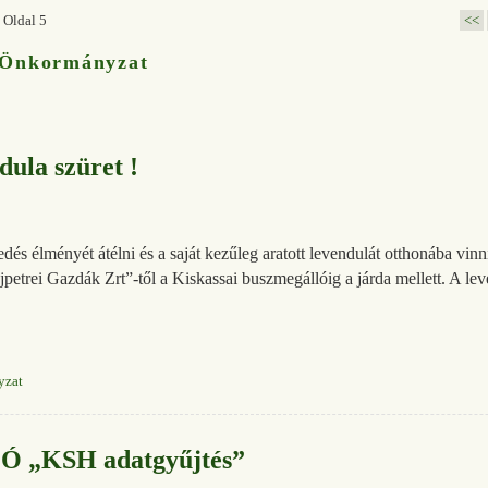
 Oldal 5
<<
Önkormányzat
ula szüret !
dés élményét átélni és a saját kezűleg aratott levendulát otthonába vinn
petrei Gazdák Zrt”-től a Kiskassai buszmegállóig a járda mellett. A le
yzat
 Ó „KSH adatgyűjtés”