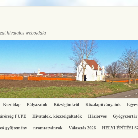
at hivatalos weboldala
Kezdőlap
Pályázatok
Községünkről
Közalapítványaink
Egyes
gárőrség FUPE
Hivatalok, közszolgáltatók
Háziorvos
Gyógyszertár
eó gyűjtemény
nyomtatványok
Választás 2026
HELYI ÉPÍTÉSI 