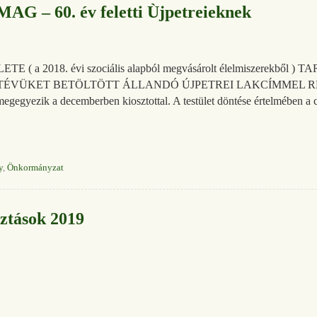
– 60. év feletti Ùjpetreieknek
 a 2018. évi szociális alapból megvásárolt élelmiszerekből 
ETÉVÜKET BETÖLTÖTT ÁLLANDÓ ÚJPETREI LAKCÍMMEL 
egyezik a decemberben kiosztottal. A testület döntése értelmében a
y
,
Önkormányzat
ztások 2019