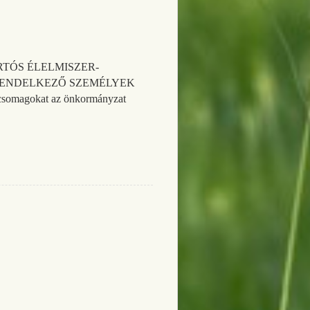
) TARTÓS ÉLELMISZER-
RENDELKEZŐ SZEMÉLYEK
 csomagokat az önkormányzat