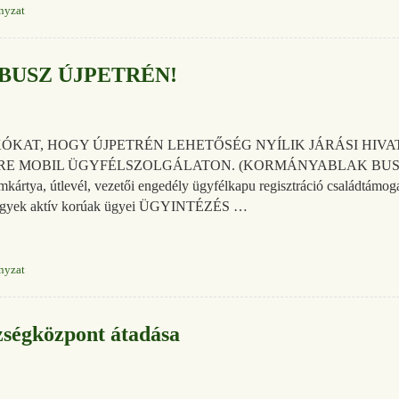
nyzat
USZ ÚJPETRÉN!
AKÓKAT, HOGY ÚJPETRÉN LEHETŐSÉG NYÍLIK JÁRÁSI HIV
 MOBIL ÜGYFÉLSZOLGÁLATON. (KORMÁNYABLAK BUSZ) Int
kártya, útlevél, vezetői engedély ügyfélkapu regisztráció családtámoga
os ügyek aktív korúak ügyei ÜGYINTÉZÉS …
nyzat
zségközpont átadása