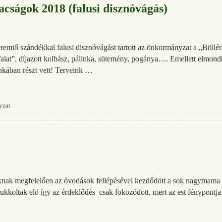
acságok 2018 (falusi disznóvágás)
ő szándékkal falusi disznóvágást tartott az önkormányzat a „Böllér 
falat”, díjazott kolbász, pálinka, sütemény, pogánya…. Emellett elmondh
kában részt vett! Terveink …
yzat
nak megfelelően az óvodások fellépésével kezdődött a sok nagymama i
 rukkoltak elö így az érdeklődés csak fokozódott, mert az est fénypontja