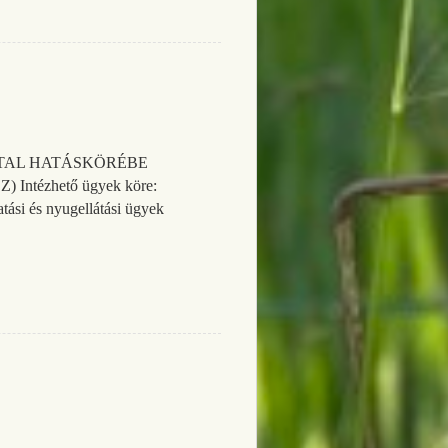
ATAL HATÁSKÖRÉBE
ézhető ügyek köre:
tási és nyugellátási ügyek