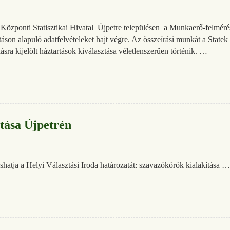
Központi Statisztikai Hivatal Újpetre településen a Munkaerő-felmérés 
áson alapuló adatfelvételeket hajt végre. Az összeírási munkát a State
ásra kijelölt háztartások kiválasztása véletlenszerűen történik. …
tása Újpetrén
shatja a Helyi Választási Iroda határozatát: szavazókörök kialakítása …