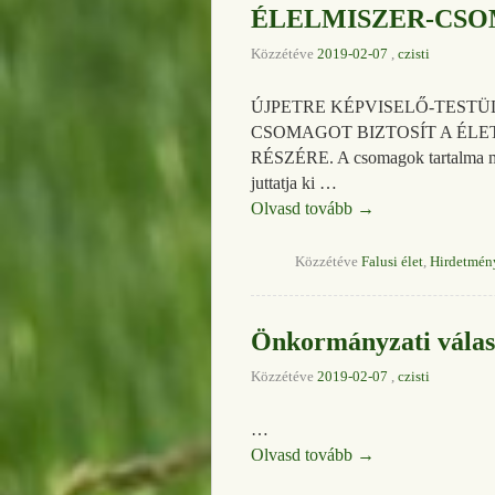
ÉLELMISZER-CSOMAG 
Közzétéve
2019-02-07
,
czisti
ÚJPETRE KÉPVISELŐ-TESTÜLETE (
CSOMAGOT BIZTOSÍT A ÉL
RÉSZÉRE. A csomagok tartalma meg
juttatja ki …
Olvasd tovább
→
Közzétéve
Falusi élet
,
Hirdetmén
Önkormányzati válas
Közzétéve
2019-02-07
,
czisti
…
Olvasd tovább
→