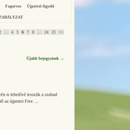
Fogorvos
Újpetrei figyelő
SZABÁLYZAT
2
…
4
5
6
7
8
…
24
25
>>
Újabb bejegyzések
→
rén is lehetővé tesszük a szabad
ető az ùjpetrei Free …