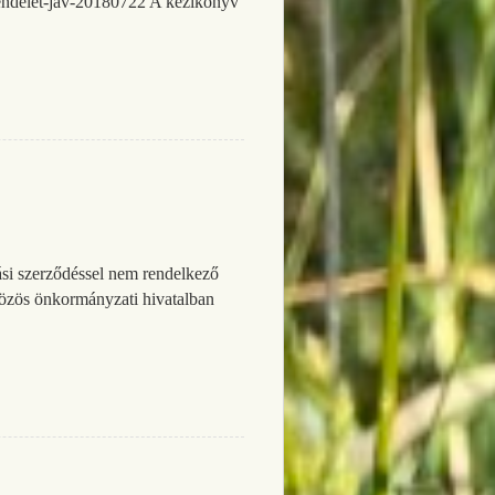
rendelet-jav-20180722 A kézikönyv
tási szerződéssel nem rendelkező
 közös önkormányzati hivatalban