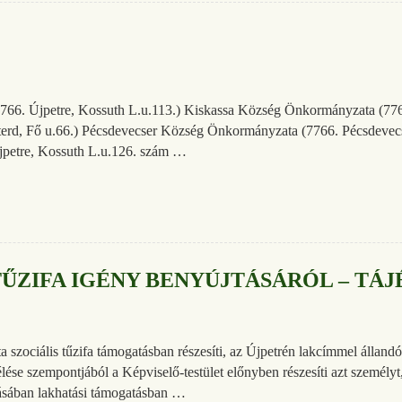
66. Újpetre, Kossuth L.u.113.) Kiskassa Község Önkormányzata (7767.
d, Fő u.66.) Pécsdevecser Község Önkormányzata (7766. Pécsdevecser,
jpetre, Kossuth L.u.126. szám …
TŰZIFA IGÉNY BENYÚJTÁSÁRÓL – TÁ
iális tűzifa támogatásban részesíti, az Újpetrén lakcímmel állandó re
ése szempontjából a Képviselő-testület előnyben részesíti azt személyt,
tásában lakhatási támogatásban …