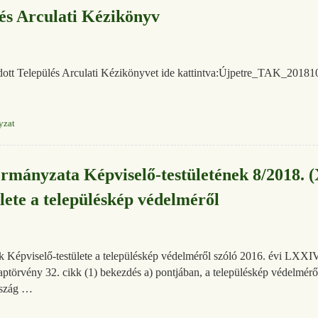
lés Arculati Kézikönyv
adott Település Arculati Kézikönyvet ide kattintva:Újpetre_TAK_2018
yzat
mányzata Képviselő-testületének 8/2018. (
ete a településkép védelméről
Képviselő-testülete a településkép védelméről szóló 2016. évi LXXIV
laptörvény 32. cikk (1) bekezdés a) pontjában, a településkép védelmé
rszág …