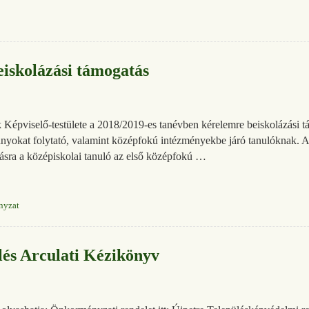
kolázási támogatás
épviselő-testülete a 2018/2019-es tanévben kérelemre beiskolázási tám
ányokat folytató, valamint középfokú intézményekbe járó tanulóknak. A 
tásra a középiskolai tanuló az első középfokú …
nyzat
és Arculati Kézikönyv