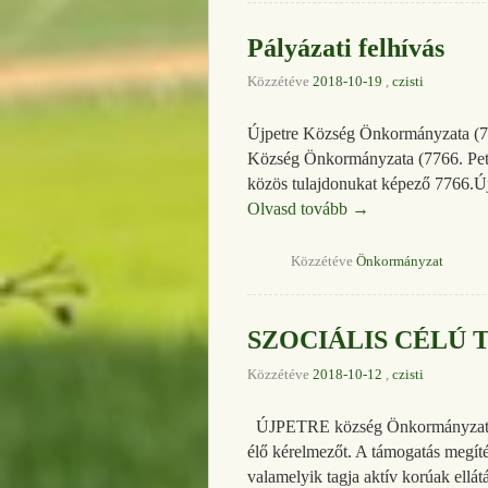
Pályázati felhívás
Közzétéve
2018-10-19
,
czisti
Újpetre Község Önkormányzata (77
Község Önkormányzata (7766. Peter
közös tulajdonukat képező 7766.Ú
Olvasd tovább
→
Közzétéve
Önkormányzat
SZOCIÁLIS CÉLÚ 
Közzétéve
2018-10-12
,
czisti
ÚJPETRE község Önkormányzata szoc
élő kérelmezőt. A támogatás megítél
valamelyik tagja aktív korúak ellá