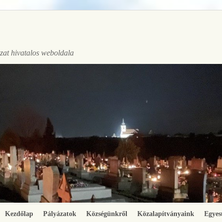
at hivatalos weboldala
Kezdőlap
Pályázatok
Községünkről
Közalapítványaink
Egyes