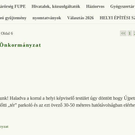
gárőrség FUPE
Hivatalok, közszolgáltatók
Háziorvos
Gyógyszertár
eó gyűjtemény
nyomtatványok
Választás 2026
HELYI ÉPÍTÉSI 
 Oldal 6
<<
1
Önkormányzat
unk! Haladva a korral a helyi képviselő testület úgy döntött hogy Újpet
lőtti „tér” parkoló és az ezt övező 30-50 méteres hatótávolságban elérh
nyzat