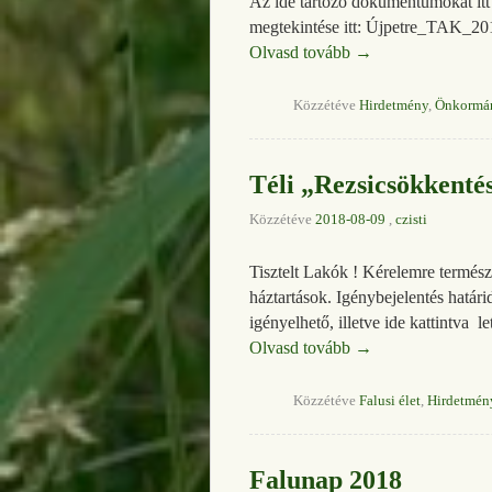
Az ide tartozó dokumentumokat itt
megtekintése itt: Újpetre_TAK_2
Olvasd tovább
→
Közzétéve
Hirdetmény
,
Önkormá
Téli „Rezsicsökkenté
Közzétéve
2018-08-09
,
czisti
Tisztelt Lakók ! Kérelemre termész
háztartások. Igénybejelentés határ
igényelhető, illetve ide kattintva 
Olvasd tovább
→
Közzétéve
Falusi élet
,
Hirdetmén
Falunap 2018