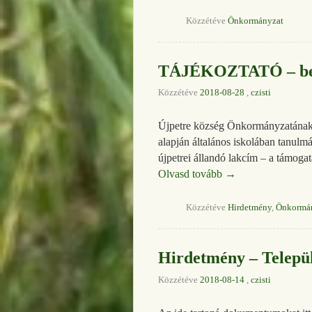
Közzétéve
Önkormányzat
TÁJÉKOZTATÓ – beis
Közzétéve
2018-08-28
,
czisti
Újpetre község Önkormányzatának K
alapján általános iskolában tanulm
újpetrei állandó lakcím – a támoga
Olvasd tovább
→
Közzétéve
Hirdetmény
,
Önkormá
Hirdetmény – Települ
Közzétéve
2018-08-14
,
czisti