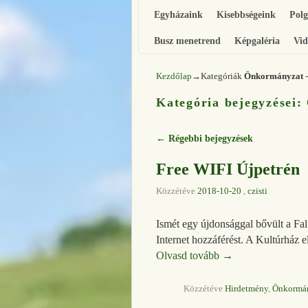
Egyházaink
Kisebbségeink
Pol
Busz menetrend
Képgaléria
Vid
Kezdőlap
→Kategóriák
Önkormányzat
-
Kategória bejegyzései:
←
Régebbi bejegyzések
Bejegyzés navigáció
Free WIFI Újpetrén
Közzétéve
2018-10-20
,
czisti
Ismét egy újdonsággal bővült a Fal
Internet hozzáférést. A Kultúrház e
Olvasd tovább
→
Közzétéve
Hirdetmény
,
Önkormá