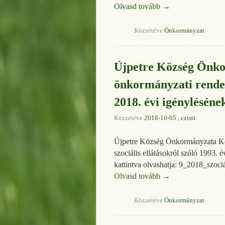
Olvasd tovább
→
Közzétéve
Önkormányzat
Újpetre Község Önkor
önkormányzati rendele
2018. évi igénylésének
Közzétéve
2018-10-05
,
czisti
Újpetre Község Önkormányzata Képvi
szociális ellátásokról szóló 1993. é
kattintva olvashatja: 9_2018_szoci
Olvasd tovább
→
Közzétéve
Önkormányzat