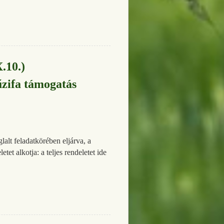
.10.)
űzifa támogatás
alt feladatkörében eljárva, a
tet alkotja: a teljes rendeletet ide