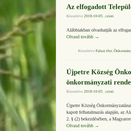
Az elfogadott Telepü
Közzétéve
2018-10-05
,
czisti
Alábbiakban olvashatják az elfog
Olvasd tovább
→
Közzétéve
Falusi élet
,
Önkormán
Újpetre Község Önkor
önkormányzati rendel
Közzétéve
2018-10-05
,
czisti
Újpetre Község Önkormányzatának 
kapott felhatalmazás alapján, az A
2. § (2) bekezdésében, a Magyaro
Olvasd tovább
→