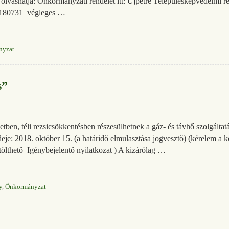
 olvashatja: Önkormányzati rendelet itt: Újpetre Településképvédelmi 
0180731_végleges …
nyzat
s”
etben, téli rezsicsökkentésben részesülhetnek a gáz- és távhő szolgálta
ideje: 2018. október 15. (a határidő elmulasztása jogvesztő) (kérelem a
letölthető Igénybejelentő nyilatkozat ) A kizárólag …
y
,
Önkormányzat