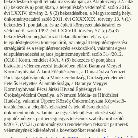
bekezdésben kapott felhatalmazás alapján, az Alaptörvény 32. cikk
(1) bekezdés a) pontjában, a településkép védelméről szóló 2016.
évi LXXIV. törvény 2. § (2) bekezdésében, a Magyarország helyi
önkormányzatairól szóló 2011. évi CXXXXIX. törvény 13. § (1)
bekezdés 1. pontjában, és az épített környezet alakításáról és
védelméről szóló 1997. évi LXXVIII. törvény 57. § (2)-(3)
bekezdésében meghatározott feladatkörében eljárva, a
településfejlesztési koncepcióról, az integrált településfejlesztési
stratégiáról és a településrendezési eszközökről, valamint egyes
településrendezési sajátos jogintézményekről szóló 314/2012.
(XI.8.) Korm. rendelet 43/A. § (6) bekezdés c) pontjában
biztosított véleményezési jogkörében eljáró Baranya Megyei
Kormányhivatal Állami Főépítészének, a Duna-Dráva Nemzeti
Park Igazgatóságnak, a Miniszterelnökség Örökségvédelemért
Felelős Helyettes Államtitkársága, a Baranya Megyei
Kormányhivatal Pécsi Járási Hivatal Építésügyi és
Örökségvédelmi Osztálya, a Nemzeti Média- és Hírközlési
Hatóság, valamint Újpetre Község Önkormányzata Képviselő-
testületének a településfejlesztési és településrendezési
dokumentumok, valamint az egyes településrendezési sajátos
jogintézmények partnerségi egyeztetésének szabályairól szóló
9/2017. (VI.21.) önkormányzati rendeletében felsorolt partnerek
véleményének kikérésével a következőket rendeli el: