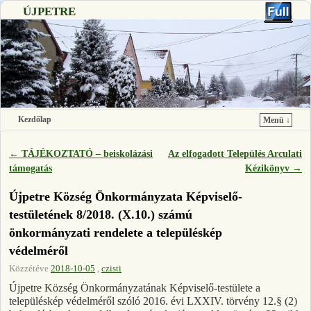
ÚJPETRE
Kezdőlap
Menü ↓
Ugrás a főtartalomra
Ugrás a másodlagos tartalomra
←
TÁJÉKOZTATÓ – beiskolázási
Az elfogadott Település Arculati
Bejegyzés navigáció
támogatás
Kézikönyv
→
Újpetre Község Önkormányzata Képviselő-
testületének 8/2018. (X.10.) számú
önkormányzati rendelete a településkép
védelméről
Közzétéve
2018-10-05
,
czisti
Újpetre Község Önkormányzatának Képviselő-testülete a
településkép védelméről szóló 2016. évi LXXIV. törvény 12.§ (2)