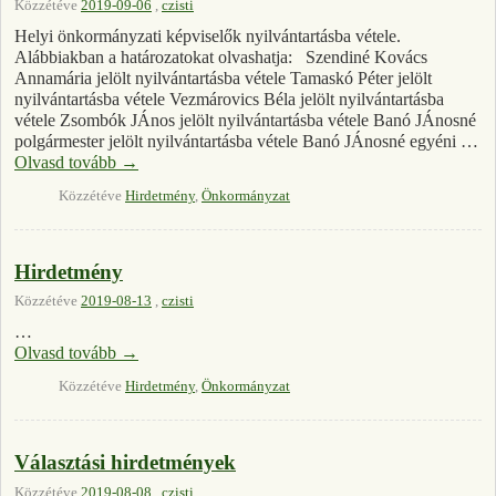
Közzétéve
2019-09-06
,
czisti
Helyi önkormányzati képviselők nyilvántartásba vétele.
Alábbiakban a határozatokat olvashatja: Szendiné Kovács
Annamária jelölt nyilvántartásba vétele Tamaskó Péter jelölt
nyilvántartásba vétele Vezmárovics Béla jelölt nyilvántartásba
vétele Zsombók JÁnos jelölt nyilvántartásba vétele Banó JÁnosné
polgármester jelölt nyilvántartásba vétele Banó JÁnosné egyéni …
Olvasd tovább
→
Közzétéve
Hirdetmény
,
Önkormányzat
Hirdetmény
Közzétéve
2019-08-13
,
czisti
…
Olvasd tovább
→
Közzétéve
Hirdetmény
,
Önkormányzat
Választási hirdetmények
Közzétéve
2019-08-08
,
czisti