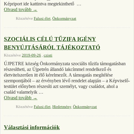
Képriport ide kattintva megtekinthető …
Olvasd tovább
→
Közzétéve
Falusi élet
,
Önkormányzat
SZOCIÁLIS CÉLÚ TŰZIFA IGÉNY
BENYÚJTÁSÁRÓL TÁJÉKOZTATÓ
Közzétéve
2019-09-26
,
czisti
ÚJPETRE község Önkormányzata szociális tűzifa támogatásban
részesítheti, az Újpetrén állandó lakcímmel rendelkező és
életvitelszerűen itt élő kérelmezőt. A támogatás megítélése
szempontjából – az érvényben lévő rendelet alapján – a Képviselő-
testület előnyben részesíti azt személyt, vagy családot, ahol a
család valamelyik …
Olvasd tovább
→
Közzétéve
Falusi élet
,
Hirdetmény
,
Önkormányzat
Választási információk