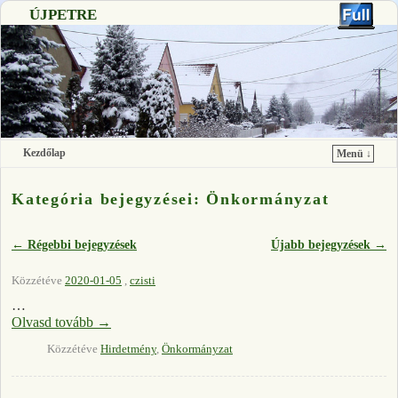
ÚJPETRE
Kezdőlap
Menü ↓
Ugrás a főtartalomra
Ugrás a másodlagos tartalomra
Kategória bejegyzései:
Önkormányzat
←
Régebbi bejegyzések
Újabb bejegyzések
→
Bejegyzés navigáció
Közzétéve
2020-01-05
,
czisti
…
Olvasd tovább
→
Közzétéve
Hirdetmény
,
Önkormányzat