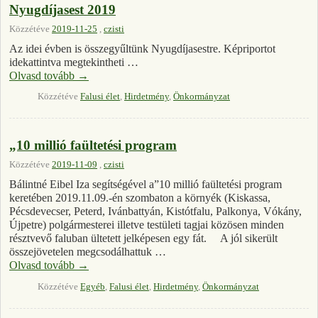
Nyugdíjasest 2019
Közzétéve
2019-11-25
,
czisti
Az idei évben is összegyűltünk Nyugdíjasestre. Képriportot
idekattintva megtekintheti …
Olvasd tovább
→
Közzétéve
Falusi élet
,
Hirdetmény
,
Önkormányzat
„10 millió faültetési program
Közzétéve
2019-11-09
,
czisti
Bálintné Eibel Iza segítségével a”10 millió faültetési program
keretében 2019.11.09.-én szombaton a környék (Kiskassa,
Pécsdevecser, Peterd, Ivánbattyán, Kistótfalu, Palkonya, Vókány,
Újpetre) polgármesterei illetve testületi tagjai közösen minden
résztvevő faluban ültetett jelképesen egy fát. A jól sikerült
összejövetelen megcsodálhattuk …
Olvasd tovább
→
Közzétéve
Egyéb
,
Falusi élet
,
Hirdetmény
,
Önkormányzat