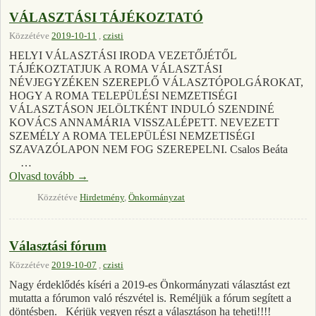
VÁLASZTÁSI TÁJÉKOZTATÓ
Közzétéve
2019-10-11
,
czisti
HELYI VÁLASZTÁSI IRODA VEZETŐJÉTŐL
TÁJÉKOZTATJUK A ROMA VÁLASZTÁSI
NÉVJEGYZÉKEN SZEREPLŐ VÁLASZTÓPOLGÁROKAT,
HOGY A ROMA TELEPÜLÉSI NEMZETISÉGI
VÁLASZTÁSON JELÖLTKÉNT INDULÓ SZENDINÉ
KOVÁCS ANNAMÁRIA VISSZALÉPETT. NEVEZETT
SZEMÉLY A ROMA TELEPÜLÉSI NEMZETISÉGI
SZAVAZÓLAPON NEM FOG SZEREPELNI. Csalos Beáta
…
Olvasd tovább
→
Közzétéve
Hirdetmény
,
Önkormányzat
Választási fórum
Közzétéve
2019-10-07
,
czisti
Nagy érdeklődés kíséri a 2019-es Önkormányzati választást ezt
mutatta a fórumon való részvétel is. Reméljük a fórum segített a
döntésben. Kérjük vegyen részt a választáson ha teheti!!!!