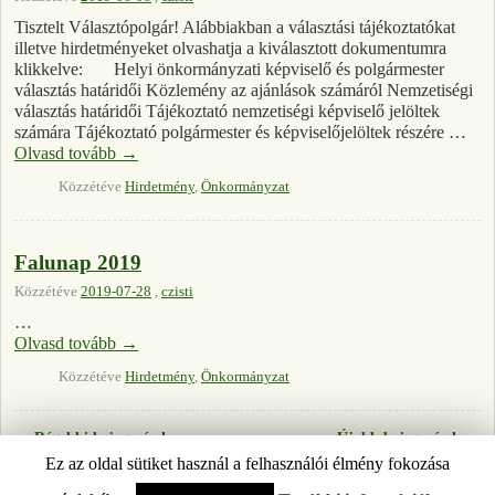
Tisztelt Választópolgár! Alábbiakban a választási tájékoztatókat
illetve hirdetményeket olvashatja a kiválasztott dokumentumra
klikkelve: Helyi önkormányzati képviselő és polgármester
választás határidői Közlemény az ajánlások számáról Nemzetiségi
választás határidői Tájékoztató nemzetiségi képviselő jelöltek
számára Tájékoztató polgármester és képviselőjelöltek részére …
Olvasd tovább
→
Közzétéve
Hirdetmény
,
Önkormányzat
Falunap 2019
Közzétéve
2019-07-28
,
czisti
…
Olvasd tovább
→
Közzétéve
Hirdetmény
,
Önkormányzat
←
Régebbi bejegyzések
Újabb bejegyzések
→
Bejegyzés navigáció
Ez az oldal sütiket használ a felhasználói élmény fokozása