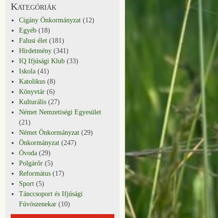
Kategóriák
Cigány Önkormányzat
(12)
Egyéb
(18)
Falusi élet
(181)
Hirdetmény
(341)
IQ Ifjúsági Klub
(33)
Iskola
(41)
Katolikus
(8)
Könyvtár
(6)
Kulturális
(27)
Német Nemzetiségi Egyesület
(21)
Német Önkormányzat
(29)
Önkormányzat
(247)
Óvoda
(29)
Polgárőr
(5)
Református
(17)
Sport
(5)
Tánccsoport és Ifjúsági
Fúvószenekar
(10)