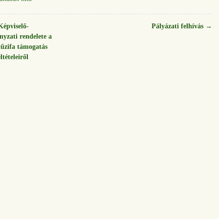
épviselő-
Pályázati felhívás
→
nyzati rendelete a
 tűzifa támogatás
ltételeiről