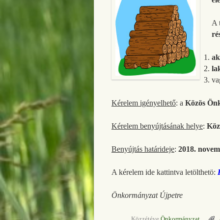
A 
ré
ak
la
va
Kérelem igényelhető
: a
Közös Önk
Kérelem benyújtásának helye
:
Köz
Benyújtás határideje
:
2018. novem
A kérelem ide kattintva letölthetö:
Önkormányzat Újpetre
Közzétéve
Önkormányzat