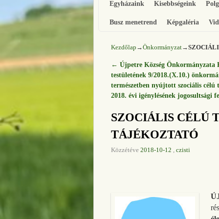
Egyházaink
Kisebbségeink
Pol
Busz menetrend
Képgaléria
Vid
Kezdőlap
→
Önkormányzat
→
SZOCIÁLI
←
Újpetre Község Önkormányzata K
Bejegyzés navigáció
testületének 9/2018.(X.10.) önkormá
természetben nyújtott szociális célú
2018. évi igénylésének jogosultsági fe
SZOCIÁLIS CÉLÚ 
TÁJÉKOZTATÓ
Közzétéve
2018-10-12
,
czisti
Ú
ré
él