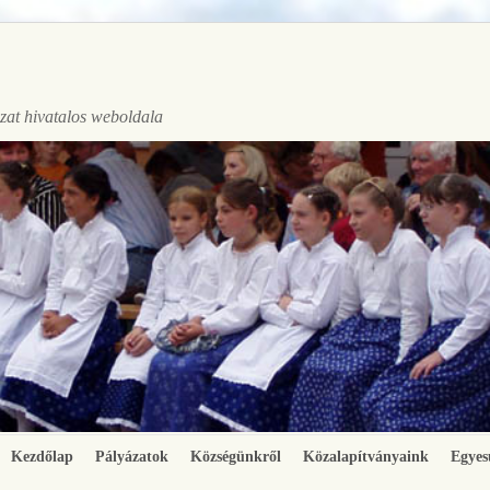
at hivatalos weboldala
Kezdőlap
Pályázatok
Községünkről
Közalapítványaink
Egyes