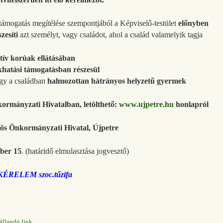
támogatás megítélése szempontjából a Képviselő-testület
előnyben
szesíti
azt személyt, vagy családot, ahol a család valamelyik tagja
tív korúak ellátásában
khatási támogatásban részesül
gy a családban
halmozottan hátrányos helyzetű gyermek
ormányzati Hivatalban, letölthető:
www.ujpetre.hu
honlapról
ös Önkormányzati Hivatal, Újpetre
ber 15
. (határidő elmulasztása jogvesztő)
KÉRELEM szoc.tűzifa
állandó link