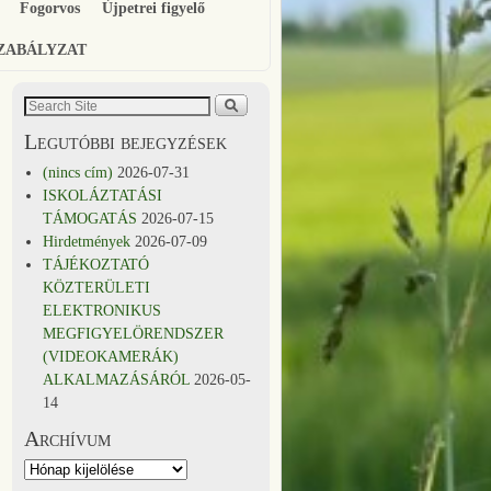
Fogorvos
Újpetrei figyelő
SZABÁLYZAT
Legutóbbi bejegyzések
(nincs cím)
2026-07-31
ISKOLÁZTATÁSI
TÁMOGATÁS
2026-07-15
Hirdetmények
2026-07-09
TÁJÉKOZTATÓ
KÖZTERÜLETI
ELEKTRONIKUS
MEGFIGYELÖRENDSZER
(VIDEOKAMERÁK)
ALKALMAZÁSÁRÓL
2026-05-
14
Archívum