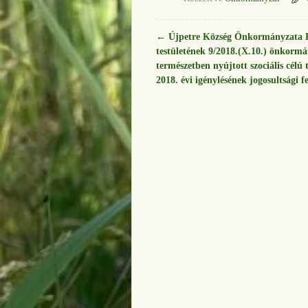
←
Újpetre Község Önkormányzata K
Bejegyzés navigáció
testületének 9/2018.(X.10.) önkormá
természetben nyújtott szociális célú
2018. évi igénylésének jogosultsági fe