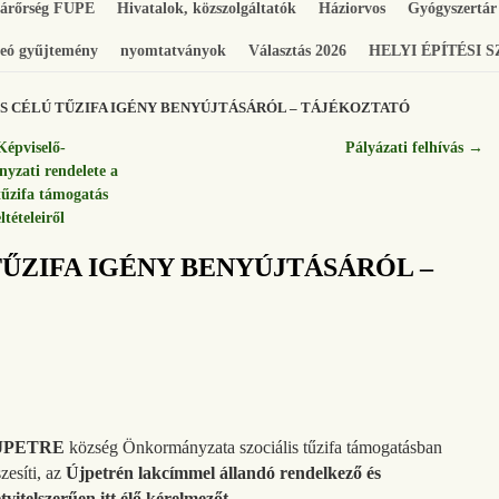
gárőrség FUPE
Hivatalok, közszolgáltatók
Háziorvos
Gyógyszertár
eó gyűjtemény
nyomtatványok
Választás 2026
HELYI ÉPÍTÉSI 
S CÉLÚ TŰZIFA IGÉNY BENYÚJTÁSÁRÓL – TÁJÉKOZTATÓ
épviselő-
Pályázati felhívás
→
nyzati rendelete a
 tűzifa támogatás
ltételeiről
TŰZIFA IGÉNY BENYÚJTÁSÁRÓL –
JPETRE
község Önkormányzata szociális tűzifa támogatásban
szesíti, az
Újpetrén lakcímmel állandó rendelkező és
etvitelszerűen itt élő kérelmezőt.