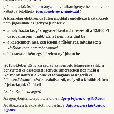
(kérelem a közös önkormányzati hivatalban igényelhető, illetve ide
kattintva letölthető
Igénybejelentő nyilatkozat
)
A kizárólag elektromos fűtési móddal rendelkező háztartások
nem jogosultak az igénybejelentésre
amely háztartás gázfogyasztóként már részesült a 12.000 Ft-
os jóváírásban, újabb igényt nem nyújthat be
a kérelemben meg kell jelölni a fűtőanyag fajtáját (
ez a
későbbiekben nem módosítható)
háztartásonként egy kérelem nyújtható be
2018
október 15-ig kizárólag az igények felmérése zajlik, a
benyújtott és összesített igények ismeretében hoz majd a
Kormány döntést a konkrét támogatás összegéről és
felhasználásának részletszabályairól, melyről a későbbiekben
tájékoztatjuk Önöket!
Csalos Beáta sk. jegyző
Az igénybejelentölapot itt letöltheti:
Igénybejelentő nyilatkozat
Adatkezelési
tájékoztató
t itt olvashatja:
Adatkezelési tájékoztató
Újpetre