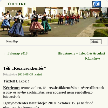
ÚJPETRE
Kezdőlap
Menü ↓
Ugrás a főtartalomra
Ugrás a másodlagos tartalomra
←
Falunap 2018
Hirdetmény – Település Arculati
Bejegyzés navigáció
Kézikönyv
→
Téli „Rezsicsökkentés”
Közzétéve
2018-08-09
,
czisti
Tisztelt Lakók !
Kérelemre
természetben, téli
rezsicsökkentésben részesülhetnek
a
gáz- és távhő
szolgáltatási
szerződéssel
nem rendelkező
háztartások.
Igénybejelentés határideje: 2018. október 15.
(a határidő
elmulasztása jogvesztő)