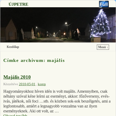
ÚJPETRE
Kezdőlap
Menü ↓
Ugrás a főtartalomra
Ugrás a másodlagos tartalomra
Címke archivum:
majális
Majális 2010
Közzétéve
2010-05-01
,
korep
Hagyományokhoz híven idén is volt majális. Amennyiben, csak
néhány szóval kéne leírni az eseményt, akkor: főzőverseny, evés-
ivás, játékok, női foci …stb. és közben sok-sok beszélgetés, ami a
legfontosabb, amiért a legnagyobb vonzalma van az ilyen
eseményeknek. Aki ott volt, az …
Olvasd tovább
→