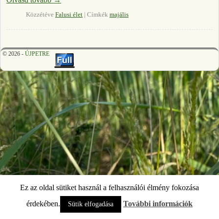
Közzétéve
Falusi élet
|
Címkék
majális
© 2026 -
ÚJPETRE
Ez az oldal sütiket használ a felhasználói élmény fokozása
érdekében.
További információk
Sütik elfogadása