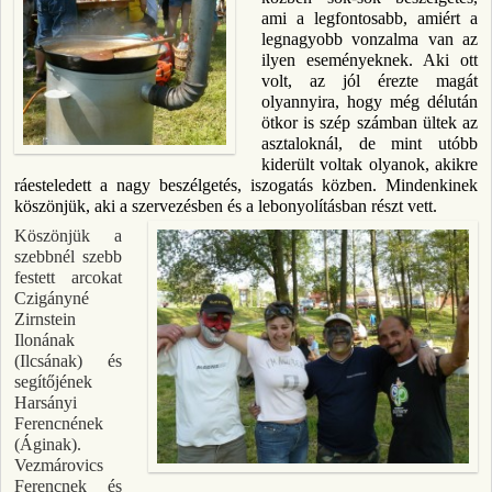
ami a legfontosabb, amiért a
legnagyobb vonzalma van az
ilyen eseményeknek. Aki ott
volt, az jól érezte magát
olyannyira, hogy még délután
ötkor is szép számban ültek az
asztaloknál, de mint utóbb
kiderült voltak olyanok, akikre
ráesteledett a nagy beszélgetés, iszogatás közben. Mindenkinek
köszönjük, aki a szervezésben és a lebonyolításban részt vett.
Köszönjük a
szebbnél szebb
festett arcokat
Czigányné
Zirnstein
Ilonának
(Ilcsának) és
segítőjének
Harsányi
Ferencnének
(Áginak).
Vezmárovics
Ferencnek és