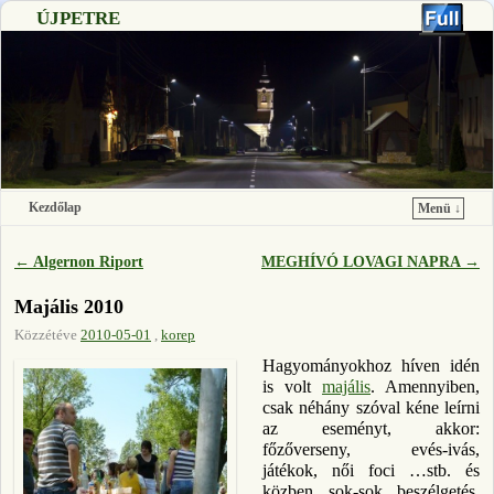
ÚJPETRE
Kezdőlap
Menü ↓
Ugrás a főtartalomra
Ugrás a másodlagos tartalomra
←
Algernon Riport
MEGHÍVÓ LOVAGI NAPRA
→
Bejegyzés navigáció
Majális 2010
Közzétéve
2010-05-01
,
korep
Hagyományokhoz híven idén
is volt
majális
. Amennyiben,
csak néhány szóval kéne leírni
az eseményt, akkor:
főzőverseny, evés-ivás,
játékok, női foci …stb. és
közben sok-sok beszélgetés,