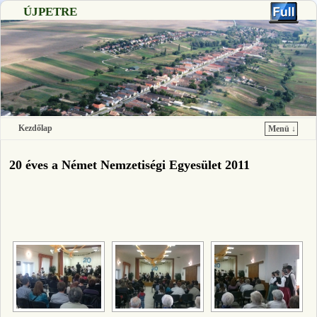
ÚJPETRE
Kezdőlap
Menü ↓
Ugrás a főtartalomra
Ugrás a másodlagos tartalomra
20 éves a Német Nemzetiségi Egyesület 2011
[SHOW SLIDESHOW]