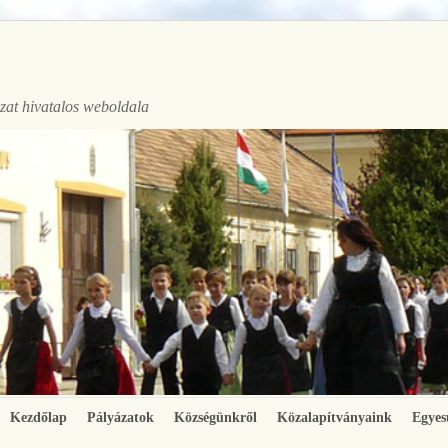
at hivatalos weboldala
Kezdőlap
Pályázatok
Községünkről
Közalapítványaink
Egyes