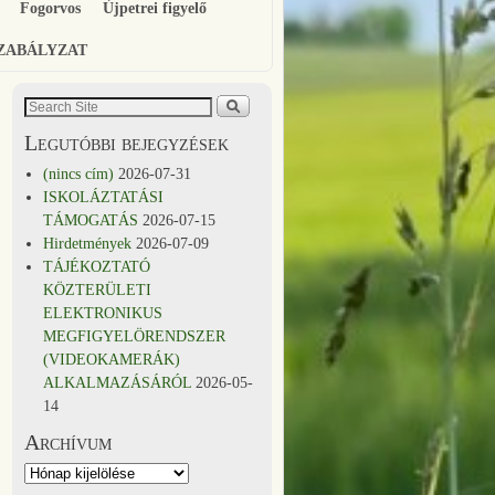
Fogorvos
Újpetrei figyelő
SZABÁLYZAT
Legutóbbi bejegyzések
(nincs cím)
2026-07-31
ISKOLÁZTATÁSI
TÁMOGATÁS
2026-07-15
Hirdetmények
2026-07-09
TÁJÉKOZTATÓ
KÖZTERÜLETI
ELEKTRONIKUS
MEGFIGYELÖRENDSZER
(VIDEOKAMERÁK)
ALKALMAZÁSÁRÓL
2026-05-
14
Archívum