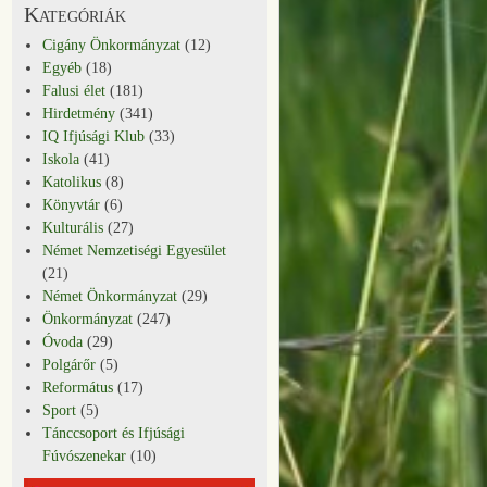
Kategóriák
Cigány Önkormányzat
(12)
Egyéb
(18)
Falusi élet
(181)
Hirdetmény
(341)
IQ Ifjúsági Klub
(33)
Iskola
(41)
Katolikus
(8)
Könyvtár
(6)
Kulturális
(27)
Német Nemzetiségi Egyesület
(21)
Német Önkormányzat
(29)
Önkormányzat
(247)
Óvoda
(29)
Polgárőr
(5)
Református
(17)
Sport
(5)
Tánccsoport és Ifjúsági
Fúvószenekar
(10)