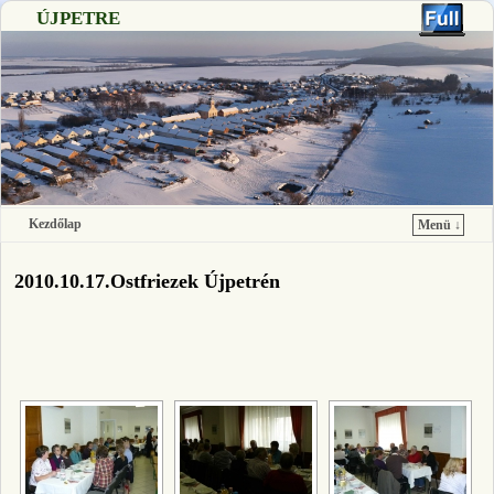
ÚJPETRE
Kezdőlap
Menü ↓
Ugrás a főtartalomra
Ugrás a másodlagos tartalomra
2010.10.17.Ostfriezek Újpetrén
[SHOW SLIDESHOW]