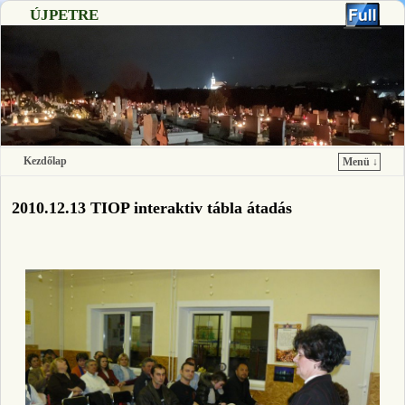
ÚJPETRE
Kezdőlap
Menü ↓
Ugrás a főtartalomra
Ugrás a másodlagos tartalomra
2010.12.13 TIOP interaktiv tábla átadás